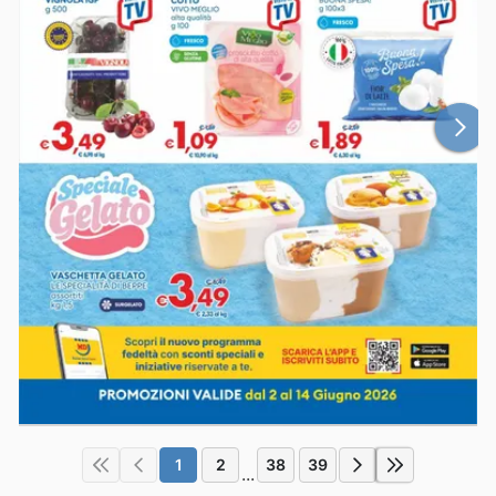
1
2
38
39
...