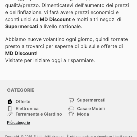
qualità/prezzo. Dimenticatevi dell'aumento dei prezzi
e dell'inflazione.
vi farà avere prezzi economici e
sconti unici su
MD Discount
e molti altri negozi di
Supermercati
a livello nazionale.
Abbiamo nuove volantino ogni giorno, quindi tornate
presto a trovarci per saperne di più sulle offerte di
MD Discount
!
Visitate
per iniziare oggi a risparmiare.
CATEGORIE
Supermercati
Offerte
Elettronica
Casa e Mobili
Ferramenta e Giardino
Moda
Salute e Bellezza
Sport e tempo libero
Più categorie
Bambini e Neonati
Animali Domestici
Altri
Copyright © 2026 Tutti i diritti riservati. È vietato copiare o riprodurre i testi senza