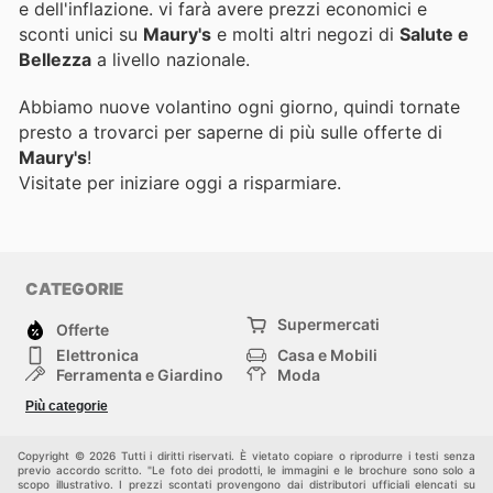
e dell'inflazione.
vi farà avere prezzi economici e
sconti unici su
Maury's
e molti altri negozi di
Salute e
Bellezza
a livello nazionale.
Abbiamo nuove volantino ogni giorno, quindi tornate
presto a trovarci per saperne di più sulle offerte di
Maury's
!
Visitate
per iniziare oggi a risparmiare.
CATEGORIE
Supermercati
Offerte
Elettronica
Casa e Mobili
Ferramenta e Giardino
Moda
Salute e Bellezza
Sport e tempo libero
Più categorie
Bambini e Neonati
Animali Domestici
Altri
Copyright © 2026 Tutti i diritti riservati. È vietato copiare o riprodurre i testi senza
previo accordo scritto. "Le foto dei prodotti, le immagini e le brochure sono solo a
scopo illustrativo. I prezzi scontati provengono dai distributori ufficiali elencati su