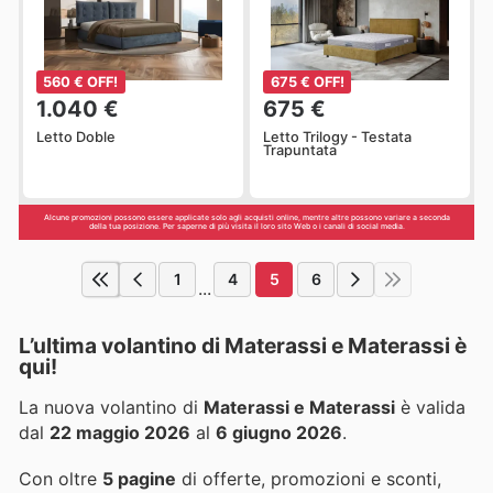
560 € OFF!
675 € OFF!
1.040 €
675 €
Letto Doble
Letto Trilogy - Testata
Trapuntata
Alcune promozioni possono essere applicate solo agli acquisti online, mentre altre possono variare a seconda
della tua posizione. Per saperne di più visita il loro sito Web o i canali di social media.
1
4
5
6
...
L’ultima volantino di Materassi e Materassi è
qui!
La nuova volantino di
Materassi e Materassi
è valida
dal
22 maggio 2026
al
6 giugno 2026
.
Con oltre
5 pagine
di offerte, promozioni e sconti,