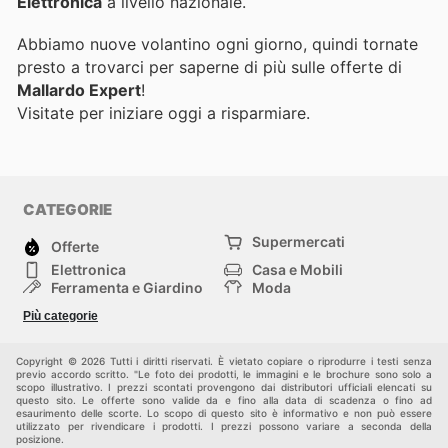
Elettronica
a livello nazionale.
Abbiamo nuove volantino ogni giorno, quindi tornate
presto a trovarci per saperne di più sulle offerte di
Mallardo Expert
!
Visitate
per iniziare oggi a risparmiare.
CATEGORIE
Supermercati
Offerte
Elettronica
Casa e Mobili
Ferramenta e Giardino
Moda
Salute e Bellezza
Sport e tempo libero
Più categorie
Bambini e Neonati
Animali Domestici
Altri
Copyright © 2026 Tutti i diritti riservati. È vietato copiare o riprodurre i testi senza
previo accordo scritto. "Le foto dei prodotti, le immagini e le brochure sono solo a
scopo illustrativo. I prezzi scontati provengono dai distributori ufficiali elencati su
questo sito. Le offerte sono valide da e fino alla data di scadenza o fino ad
esaurimento delle scorte. Lo scopo di questo sito è informativo e non può essere
utilizzato per rivendicare i prodotti. I prezzi possono variare a seconda della
posizione.