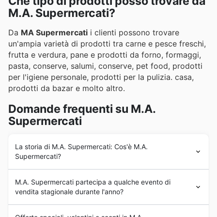
Che tipo di prodotti posso trovare da
M.A. Supermercati?
Da
MA Supermercati
i clienti possono trovare
un'ampia varietà di prodotti tra carne e pesce freschi,
frutta e verdura, pane e prodotti da forno, formaggi,
pasta, conserve, salumi, conserve, pet food, prodotti
per l'igiene personale, prodotti per la pulizia. casa,
prodotti da bazar e molto altro.
Domande frequenti su M.A.
Supermercati
La storia di M.A. Supermercati: Cos'è M.A.
Supermercati?
La storia di
MA Supermercati
inizia all'inizio del 2000
M.A. Supermercati partecipa a qualche evento di
con la fondazione dell'azienda e l'apertura del primo
vendita stagionale durante l'anno?
punto vendita. Nonostante il marchio sia emerso in
quegli anni, la storia di
MA Supermercati
viene dalla
Sì, M.A. Supermercati partecipa attivamente a diverse
mano della famiglia Amici, originaria di Castelluccio di