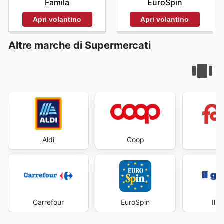
Famila
EuroSpin
Apri volantino
Apri volantino
Altre marche di Supermercati
Aldi
Coop
Fa
Carrefour
EuroSpin
Il 