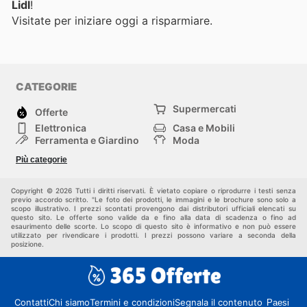
Lidl
!
Visitate
per iniziare oggi a risparmiare.
CATEGORIE
Supermercati
Offerte
Elettronica
Casa e Mobili
Ferramenta e Giardino
Moda
Salute e Bellezza
Sport e tempo libero
Più categorie
Bambini e Neonati
Animali Domestici
Altri
Copyright © 2026 Tutti i diritti riservati. È vietato copiare o riprodurre i testi senza
previo accordo scritto. "Le foto dei prodotti, le immagini e le brochure sono solo a
scopo illustrativo. I prezzi scontati provengono dai distributori ufficiali elencati su
questo sito. Le offerte sono valide da e fino alla data di scadenza o fino ad
esaurimento delle scorte. Lo scopo di questo sito è informativo e non può essere
utilizzato per rivendicare i prodotti. I prezzi possono variare a seconda della
posizione.
Contatti
Chi siamo
Termini e condizioni
Segnala il contenuto
Paesi