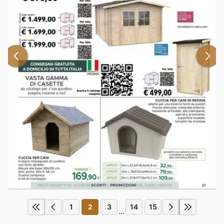
1
2
3
14
15
...