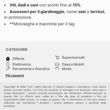
Viti, dadi e cavi
con sconti fino al
15%
.
Accessori per il giardinaggio
, come
vasi
e
terricci
,
in promozione.
**Motoseghe e macchine per il tag
CATEGORIE
Supermercati
Offerte
Elettronica
Casa e Mobili
Ferramenta e Giardino
Moda
Salute e Bellezza
Sport e tempo libero
Più categorie
Bambini e Neonati
Animali Domestici
Altri
Copyright © 2026 Tutti i diritti riservati. È vietato copiare o riprodurre i testi senza
previo accordo scritto. "Le foto dei prodotti, le immagini e le brochure sono solo a
scopo illustrativo. I prezzi scontati provengono dai distributori ufficiali elencati su
questo sito. Le offerte sono valide da e fino alla data di scadenza o fino ad
esaurimento delle scorte. Lo scopo di questo sito è informativo e non può essere
utilizzato per rivendicare i prodotti. I prezzi possono variare a seconda della
posizione.