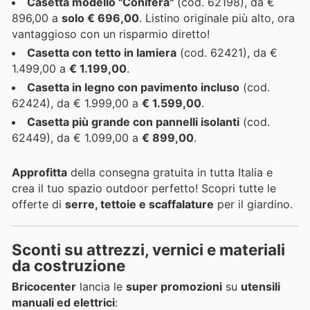
Casetta modello "Conifera"
(cod. 62198), da €
896,00 a
solo € 696,00
. Listino originale più alto, ora
vantaggioso con un risparmio diretto!
Casetta con tetto in lamiera
(cod. 62421), da €
1.499,00 a
€ 1.199,00
.
Casetta in legno con pavimento incluso
(cod.
62424), da € 1.999,00 a
€ 1.599,00
.
Casetta più grande con pannelli isolanti
(cod.
62449), da € 1.099,00 a
€ 899,00
.
Approfitta
della consegna gratuita in tutta Italia e
crea il tuo spazio outdoor perfetto! Scopri tutte le
offerte di
serre, tettoie e scaffalature
per il giardino.
Sconti su attrezzi, vernici e materiali
da costruzione
Bricocenter
lancia le
super promozioni
su
utensili
manuali ed elettrici
: