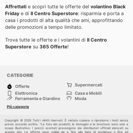
Affrettati
e scopri tutte le offerte del
volantino Black
Friday
e di
Il Centro Superstore
: risparmia e porta a
casa i prodotti di alta qualità che ami, approfittando
delle promozioni a tempo limitato.
Trova tutte le offerte e i volantini di
Il Centro
Superstore
su
365 Offerte
!
CATEGORIE
Supermercati
Offerte
Elettronica
Casa e Mobili
Ferramenta e Giardino
Moda
Salute e Bellezza
Sport e tempo libero
Più categorie
Bambini e Neonati
Animali Domestici
Altri
Copyright © 2026 Tutti i diritti riservati. È vietato copiare o riprodurre i testi senza
previo accordo scritto. "Le foto dei prodotti, le immagini e le brochure sono solo a
scopo illustrativo. I prezzi scontati provengono dai distributori ufficiali elencati su
questo sito. Le offerte sono valide da e fino alla data di scadenza o fino ad