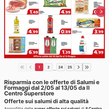
1
2
24
25
...
Risparmia con le offerte di Salumi e
Formaggi dal 2/05 al 13/05 da Il
Centro Superstore
Offerte sui salumi di alta qualità
Approfitta delle
super offerte sui salumi
di
Il Centro