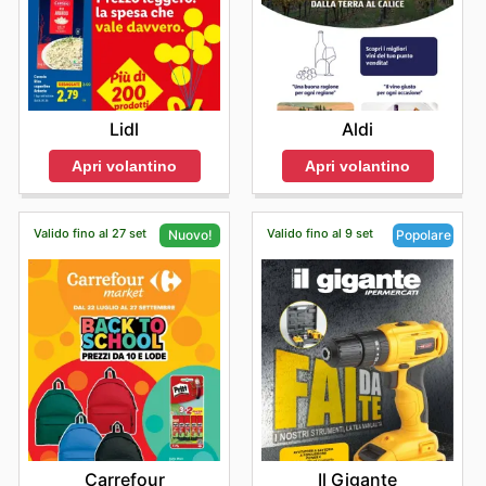
Lidl
Aldi
Apri volantino
Apri volantino
Valido fino al 27 set
Valido fino al 9 set
Nuovo!
Popolare
Carrefour
Il Gigante