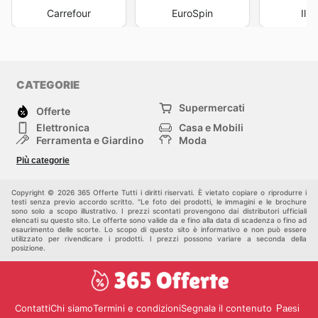
Carrefour
EuroSpin
Il 
CATEGORIE
Supermercati
Offerte
Elettronica
Casa e Mobili
Ferramenta e Giardino
Moda
Salute e Bellezza
Sport e tempo libero
Più categorie
Bambini e Neonati
Animali Domestici
Altri
Copyright © 2026 365 Offerte Tutti i diritti riservati. È vietato copiare o riprodurre i
testi senza previo accordo scritto. "Le foto dei prodotti, le immagini e le brochure
sono solo a scopo illustrativo. I prezzi scontati provengono dai distributori ufficiali
elencati su questo sito. Le offerte sono valide da e fino alla data di scadenza o fino ad
esaurimento delle scorte. Lo scopo di questo sito è informativo e non può essere
utilizzato per rivendicare i prodotti. I prezzi possono variare a seconda della
posizione.
Contatti
Chi siamo
Termini e condizioni
Segnala il contenuto
Paesi