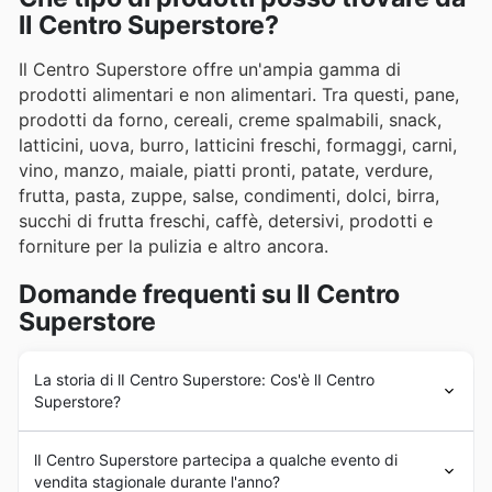
lI Centro Superstore?
Il Centro Superstore offre un'ampia gamma di
prodotti alimentari e non alimentari. Tra questi, pane,
prodotti da forno, cereali, creme spalmabili, snack,
latticini, uova, burro, latticini freschi, formaggi, carni,
vino, manzo, maiale, piatti pronti, patate, verdure,
frutta, pasta, zuppe, salse, condimenti, dolci, birra,
succhi di frutta freschi, caffè, detersivi, prodotti e
forniture per la pulizia e altro ancora.
Domande frequenti su lI Centro
Superstore
La storia di lI Centro Superstore: Cos'è lI Centro
Superstore?
lI Centro Superstore partecipa a qualche evento di
Il supermercato
lI Centro Superstore
è stato fondato
vendita stagionale durante l'anno?
più di 3 anni fa in Italia, a Napoli. Oggi,
lI Centro