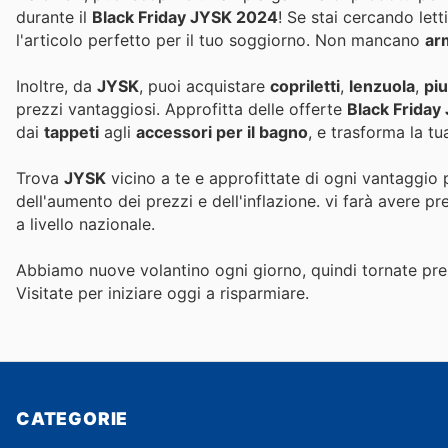
durante il
Black Friday JYSK 2024
! Se stai cercando let
l'articolo perfetto per il tuo soggiorno. Non mancano
ar
Inoltre, da
JYSK
, puoi acquistare
copriletti
,
lenzuola
,
pi
prezzi vantaggiosi. Approfitta delle offerte
Black Friday
dai
tappeti
agli
accessori per il bagno
, e trasforma la t
Trova
JYSK
vicino a te e approfittate di ogni vantaggio 
dell'aumento dei prezzi e dell'inflazione.
vi farà avere pr
a livello nazionale.
Abbiamo nuove volantino ogni giorno, quindi tornate pres
Visitate
per iniziare oggi a risparmiare.
CATEGORIE