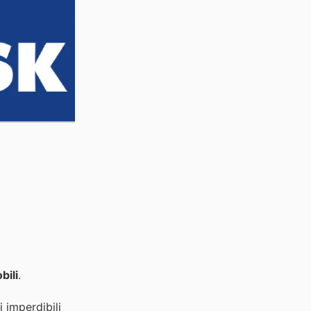
bili
.
 imperdibili