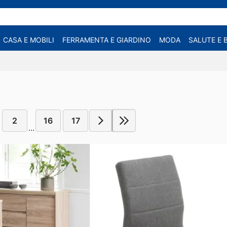
CASA E MOBILI
FERRAMENTA E GIARDINO
MODA
SALUTE E 
2
16
17
...