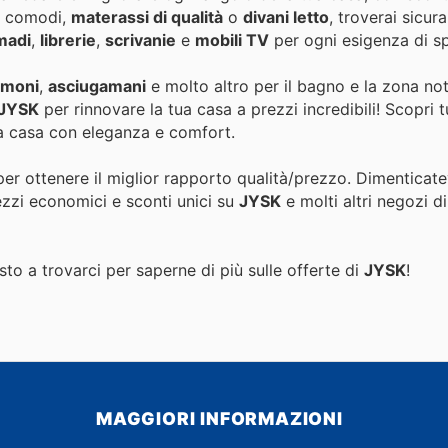
ti comodi,
materassi di qualità
o
divani letto
, troverai sicu
madi
,
librerie
,
scrivanie
e
mobili TV
per ogni esigenza di spa
umoni
,
asciugamani
e molto altro per il bagno e la zona not
 JYSK
per rinnovare la tua casa a prezzi incredibili! Scopri tu
ua casa con eleganza e comfort.
per ottenere il miglior rapporto qualità/prezzo. Dimenticate
ezzi economici e sconti unici su
JYSK
e molti altri negozi d
to a trovarci per saperne di più sulle offerte di
JYSK
!
MAGGIORI INFORMAZIONI