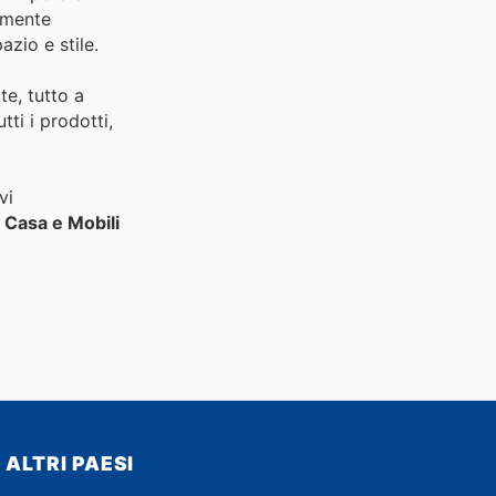
ramente
zio e stile.
te, tutto a
tti i prodotti,
vi
i
Casa e Mobili
ALTRI PAESI