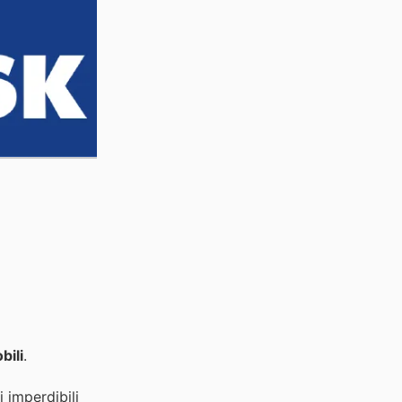
bili
.
 imperdibili