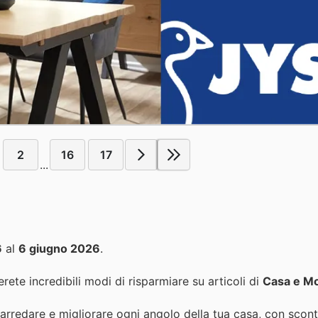
2
16
17
...
6
al
6 giugno 2026
.
rete incredibili modi di risparmiare su articoli di
Casa e Mo
rredare e migliorare ogni angolo della tua casa, con sconti