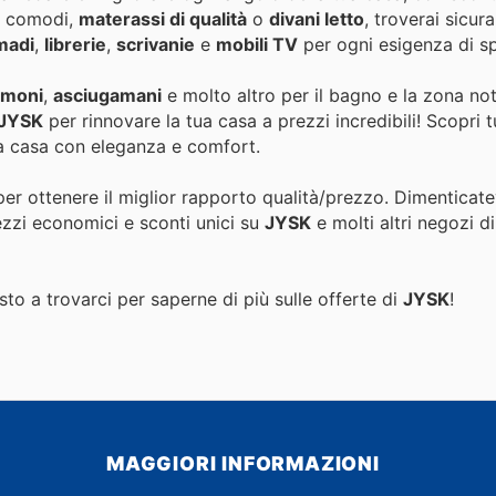
ti comodi,
materassi di qualità
o
divani letto
, troverai sicu
madi
,
librerie
,
scrivanie
e
mobili TV
per ogni esigenza di spa
umoni
,
asciugamani
e molto altro per il bagno e la zona not
 JYSK
per rinnovare la tua casa a prezzi incredibili! Scopri tu
ua casa con eleganza e comfort.
per ottenere il miglior rapporto qualità/prezzo. Dimenticate
ezzi economici e sconti unici su
JYSK
e molti altri negozi d
to a trovarci per saperne di più sulle offerte di
JYSK
!
MAGGIORI INFORMAZIONI