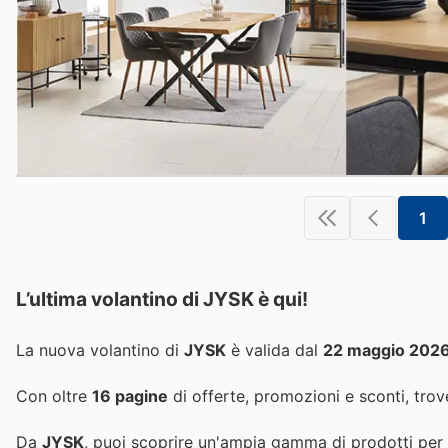
1
L’ultima volantino di JYSK è qui!
La nuova volantino di
JYSK
è valida dal
22 maggio 202
Con oltre
16 pagine
di offerte, promozioni e sconti, trove
Da
JYSK
, puoi scoprire un'ampia gamma di prodotti per a