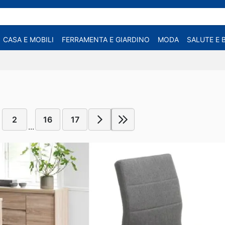
CASA E MOBILI
FERRAMENTA E GIARDINO
MODA
SALUTE E 
2
16
17
...