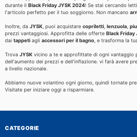
durante il
Black Friday JYSK 2024
! Se stai cercando let
l'articolo perfetto per il tuo soggiorno. Non mancano
ar
Inoltre, da
JYSK
, puoi acquistare
copriletti
,
lenzuola
,
pi
prezzi vantaggiosi. Approfitta delle offerte
Black Friday
dai
tappeti
agli
accessori per il bagno
, e trasforma la t
Trova
JYSK
vicino a te e approfittate di ogni vantaggio 
dell'aumento dei prezzi e dell'inflazione.
vi farà avere pr
a livello nazionale.
Abbiamo nuove volantino ogni giorno, quindi tornate pres
Visitate
per iniziare oggi a risparmiare.
CATEGORIE