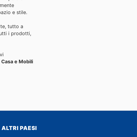
ramente
zio e stile.
te, tutto a
tti i prodotti,
vi
i
Casa e Mobili
ALTRI PAESI