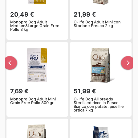
20,49 €
21,99 €
Monopro Dog Adult
O-life Dog Adult Mini con
Medium&Large Grain Free
Storione Fresco 2 kg
Pollo 3 kg
7,69 €
51,99 €
Monopro Dog Adult Mini
O-life Dog All breeds
Grain Free Pollo 800 gr
Sterilised ricco in Pesce
Bianco con patate, piselli e
ortica 7 kg