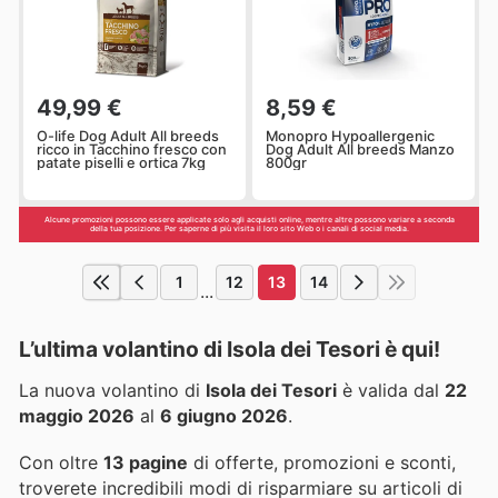
49,99 €
8,59 €
O-life Dog Adult All breeds
Monopro Hypoallergenic
ricco in Tacchino fresco con
Dog Adult All breeds Manzo
patate piselli e ortica 7kg
800gr
Alcune promozioni possono essere applicate solo agli acquisti online, mentre altre possono variare a seconda
della tua posizione. Per saperne di più visita il loro sito Web o i canali di social media.
1
12
13
14
...
L’ultima volantino di Isola dei Tesori è qui!
La nuova volantino di
Isola dei Tesori
è valida dal
22
maggio 2026
al
6 giugno 2026
.
Con oltre
13 pagine
di offerte, promozioni e sconti,
troverete incredibili modi di risparmiare su articoli di