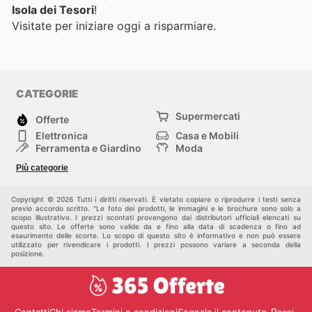
Isola dei Tesori
!
Visitate
per iniziare oggi a risparmiare.
CATEGORIE
Supermercati
Offerte
Elettronica
Casa e Mobili
Ferramenta e Giardino
Moda
Salute e Bellezza
Sport e tempo libero
Più categorie
Bambini e Neonati
Animali Domestici
Altri
Copyright © 2026 Tutti i diritti riservati. È vietato copiare o riprodurre i testi senza
previo accordo scritto. "Le foto dei prodotti, le immagini e le brochure sono solo a
scopo illustrativo. I prezzi scontati provengono dai distributori ufficiali elencati su
questo sito. Le offerte sono valide da e fino alla data di scadenza o fino ad
esaurimento delle scorte. Lo scopo di questo sito è informativo e non può essere
utilizzato per rivendicare i prodotti. I prezzi possono variare a seconda della
posizione.