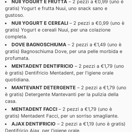
NUII YOGURT E FRUTTA
– 2 pezzi a €0,99 (uno è
gratis) Yogurt e frutta Nuui, uno snack sano e
gustoso.
NUII YOGURT E CEREALI
– 2 pezzi a €0,99 (uno è
gratis) Yogurt e cereali Nuui, per una colazione
completa.
DOVE BAGNOSCHIUMA
– 2 pezzi a €1,49 (uno è
gratis) Bagnoschiuma Dove, per una pelle morbida e
profumata.
MENTADENT DENTIFRICIO
– 2 pezzi a €1,79 (uno
è gratis) Dentifricio Mentadent, per l'igiene orale
quotidiana.
MANTEVANT DETERGENTE
– 2 pezzi a €1,79 (uno
è gratis) Detergente Mantevanti per la pulizia della
casa.
MENTADENT FACCI
– 2 pezzi a €1,79 (uno è
gratis) Mentadent Facci, per un sorriso smagliante.
AJAX DENTIFRICIO
– 2 pezzi a €1,19 (uno è gratis)
Dentifricio Ajax, per l'igiene orale.