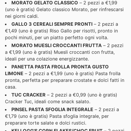
MORATO GELATO CLASSICO
– 2 pezzi a €1,99
(uno è gratis) Gelato classico Morato, per rinfrescarsi
nei giorni caldi.
GALLO 3 CEREALI SEMPRE PRONTI
– 2 pezzi a
€1,49 (uno è gratis) Riso Gallo per risotti, pronto in
pochi minuti, per un piatto perfetto ogni volta.
MORATO MUESLI CROCCANTI FRUTTA
– 2 pezzi
a €1,99 (uno è gratis) Muesli croccanti con frutta,
ideali per una colazione energizzante.
PANETTA PASTA FROLLA PRONTA GUSTO
LIMONE
– 2 pezzi a €1,99 (uno è gratis) Pasta frolla
pronta, perfetta per preparare crostate e dolci fatti in
casa.
TUC CRACKER
– 2 pezzi a €0,99 (uno è gratis)
Cracker Tuc, ideali come snack salato.
PINSEL PASTA SFOGLIA INTEGRALE
– 2 pezzi a
€1,79 (uno è gratis) Pasta sfoglia integrale, per
preparare torte salate e dolci rustici.
KELLOGG'S CORN FLAKES/CHOC FRUIT
– 2 pezzi