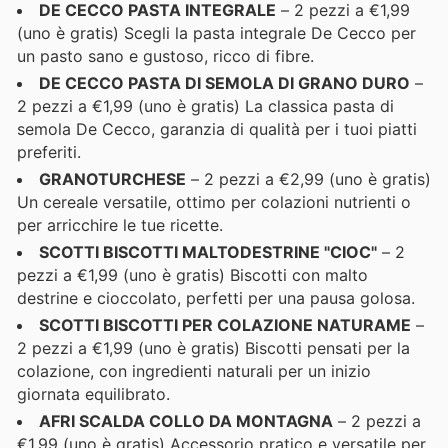
DE CECCO PASTA INTEGRALE
– 2 pezzi a €1,99
(uno è gratis) Scegli la pasta integrale De Cecco per
un pasto sano e gustoso, ricco di fibre.
DE CECCO PASTA DI SEMOLA DI GRANO DURO
–
2 pezzi a €1,99 (uno è gratis) La classica pasta di
semola De Cecco, garanzia di qualità per i tuoi piatti
preferiti.
GRANOTURCHESE
– 2 pezzi a €2,99 (uno è gratis)
Un cereale versatile, ottimo per colazioni nutrienti o
per arricchire le tue ricette.
SCOTTI BISCOTTI MALTODESTRINE "CIOC"
– 2
pezzi a €1,99 (uno è gratis) Biscotti con malto
destrine e cioccolato, perfetti per una pausa golosa.
SCOTTI BISCOTTI PER COLAZIONE NATURAME
–
2 pezzi a €1,99 (uno è gratis) Biscotti pensati per la
colazione, con ingredienti naturali per un inizio
giornata equilibrato.
AFRI SCALDA COLLO DA MONTAGNA
– 2 pezzi a
€1,99 (uno è gratis) Accessorio pratico e versatile per