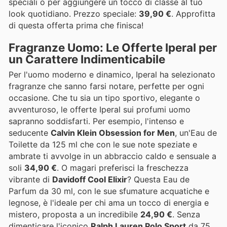
speciali o per aggiungere un tocco di classe al tuo
look quotidiano. Prezzo speciale:
39,90 €
. Approfitta
di questa offerta prima che finisca!
Fragranze Uomo: Le Offerte Iperal per
un Carattere Indimenticabile
Per l'uomo moderno e dinamico, Iperal ha selezionato
fragranze che sanno farsi notare, perfette per ogni
occasione. Che tu sia un tipo sportivo, elegante o
avventuroso, le offerte Iperal sui profumi uomo
sapranno soddisfarti. Per esempio, l'intenso e
seducente
Calvin Klein Obsession for Men
, un'Eau de
Toilette da 125 ml che con le sue note speziate e
ambrate ti avvolge in un abbraccio caldo e sensuale a
soli
34,90 €
. O magari preferisci la freschezza
vibrante di
Davidoff Cool Elixir
? Questa Eau de
Parfum da 30 ml, con le sue sfumature acquatiche e
legnose, è l'ideale per chi ama un tocco di energia e
mistero, proposta a un incredibile
24,90 €
. Senza
dimenticare l'iconico
Ralph Lauren Polo Sport
da 75