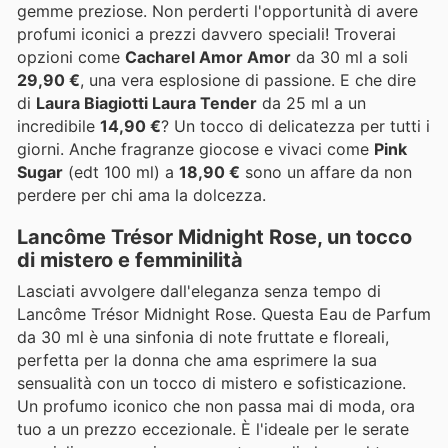
gemme preziose. Non perderti l'opportunità di avere
profumi iconici a prezzi davvero speciali! Troverai
opzioni come
Cacharel Amor Amor
da 30 ml a soli
29,90 €
, una vera esplosione di passione. E che dire
di
Laura Biagiotti Laura Tender
da 25 ml a un
incredibile
14,90 €
? Un tocco di delicatezza per tutti i
giorni. Anche fragranze giocose e vivaci come
Pink
Sugar
(edt 100 ml) a
18,90 €
sono un affare da non
perdere per chi ama la dolcezza.
Lancôme Trésor Midnight Rose, un tocco
di mistero e femminilità
Lasciati avvolgere dall'eleganza senza tempo di
Lancôme Trésor Midnight Rose. Questa Eau de Parfum
da 30 ml è una sinfonia di note fruttate e floreali,
perfetta per la donna che ama esprimere la sua
sensualità con un tocco di mistero e sofisticazione.
Un profumo iconico che non passa mai di moda, ora
tuo a un prezzo eccezionale. È l'ideale per le serate