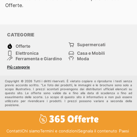
Offerte.
CATEGORIE
Supermercati
Offerte
Elettronica
Casa e Mobili
Ferramenta e Giardino
Moda
Salute e Bellezza
Sport e tempo libero
Più categorie
Bambini e Neonati
Animali Domestici
Altri
Copyright © 2026 Tutti i diritti riservati. È vietato copiare o riprodurre i testi senza
previo accordo scritto. "Le foto dei prodotti, le immagini e le brochure sono solo a
scopo illustrativo. I prezzi scontati provengono dai distributori ufficiali elencati su
questo sito. Le offerte sono valide da e fino alla data di scadenza o fino ad
esaurimento delle scorte. Lo scopo di questo sito è informativo e non può essere
utilizzato per rivendicare i prodotti. I prezzi possono variare a seconda della
posizione.
Contatti
Chi siamo
Termini e condizioni
Segnala il contenuto
Paesi