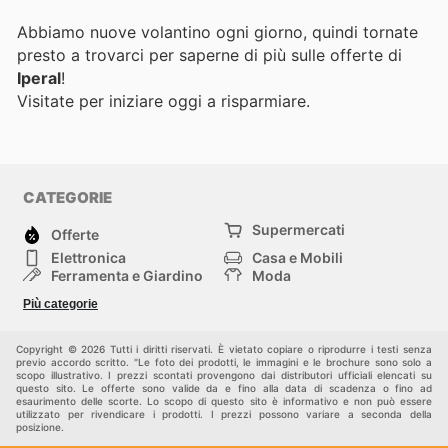
Abbiamo nuove volantino ogni giorno, quindi tornate
presto a trovarci per saperne di più sulle offerte di
Iperal
!
Visitate
per iniziare oggi a risparmiare.
CATEGORIE
Supermercati
Offerte
Elettronica
Casa e Mobili
Ferramenta e Giardino
Moda
Salute e Bellezza
Sport e tempo libero
Più categorie
Bambini e Neonati
Animali Domestici
Altri
Copyright © 2026 Tutti i diritti riservati. È vietato copiare o riprodurre i testi senza
previo accordo scritto. "Le foto dei prodotti, le immagini e le brochure sono solo a
scopo illustrativo. I prezzi scontati provengono dai distributori ufficiali elencati su
questo sito. Le offerte sono valide da e fino alla data di scadenza o fino ad
esaurimento delle scorte. Lo scopo di questo sito è informativo e non può essere
utilizzato per rivendicare i prodotti. I prezzi possono variare a seconda della
posizione.