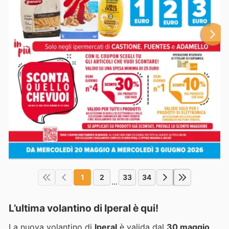
1
2
33
34
...
L’ultima volantino di Iperal è qui!
La nuova volantino di
Iperal
è valida dal
30 maggio