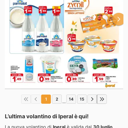
1
2
14
15
...
L’ultima volantino di Iperal è qui!
La nuova volantino di
Iperal
è valida dal
30 luglio