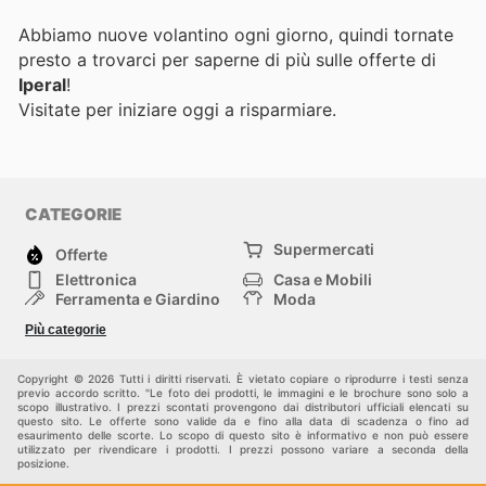
Abbiamo nuove volantino ogni giorno, quindi tornate
presto a trovarci per saperne di più sulle offerte di
Iperal
!
Visitate
per iniziare oggi a risparmiare.
CATEGORIE
Supermercati
Offerte
Elettronica
Casa e Mobili
Ferramenta e Giardino
Moda
Salute e Bellezza
Sport e tempo libero
Più categorie
Bambini e Neonati
Animali Domestici
Altri
Copyright © 2026 Tutti i diritti riservati. È vietato copiare o riprodurre i testi senza
previo accordo scritto. "Le foto dei prodotti, le immagini e le brochure sono solo a
scopo illustrativo. I prezzi scontati provengono dai distributori ufficiali elencati su
questo sito. Le offerte sono valide da e fino alla data di scadenza o fino ad
esaurimento delle scorte. Lo scopo di questo sito è informativo e non può essere
utilizzato per rivendicare i prodotti. I prezzi possono variare a seconda della
posizione.