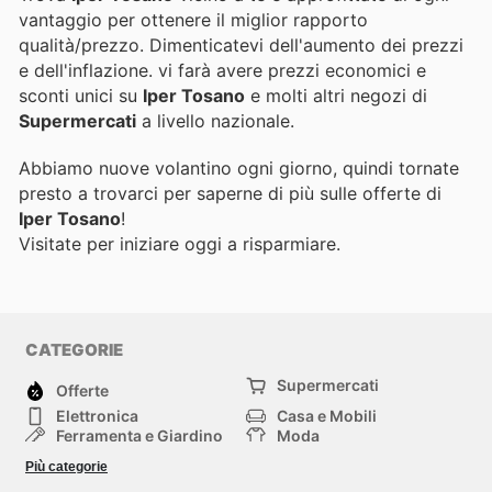
vantaggio per ottenere il miglior rapporto
qualità/prezzo. Dimenticatevi dell'aumento dei prezzi
e dell'inflazione.
vi farà avere prezzi economici e
sconti unici su
Iper Tosano
e molti altri negozi di
Supermercati
a livello nazionale.
Abbiamo nuove volantino ogni giorno, quindi tornate
presto a trovarci per saperne di più sulle offerte di
Iper Tosano
!
Visitate
per iniziare oggi a risparmiare.
CATEGORIE
Supermercati
Offerte
Elettronica
Casa e Mobili
Ferramenta e Giardino
Moda
Salute e Bellezza
Sport e tempo libero
Più categorie
Bambini e Neonati
Animali Domestici