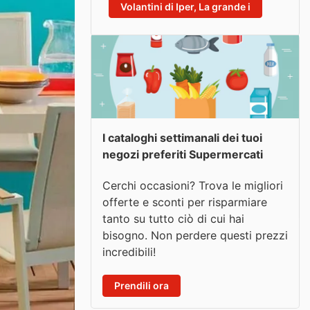
Volantini di Iper, La grande i
I cataloghi settimanali dei tuoi
negozi preferiti Supermercati
Cerchi occasioni? Trova le migliori
offerte e sconti per risparmiare
tanto su tutto ciò di cui hai
bisogno. Non perdere questi prezzi
incredibili!
Prendili ora