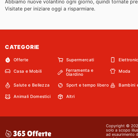
Abbiamo nuove volantino ogni giorno, quindi tornate pres
Visitate
per iniziare oggi a risparmiare.
CATEGORIE
Offerte
Supermercati
Elettroni
Ferramenta e
Casa e Mobili
Moda
Giardino
Salute e Bellezza
Sport e tempo libero
Bambini 
Animali Domestici
Altri
Copyright © 2026 
solo a scopo illu
ad esaurimento de