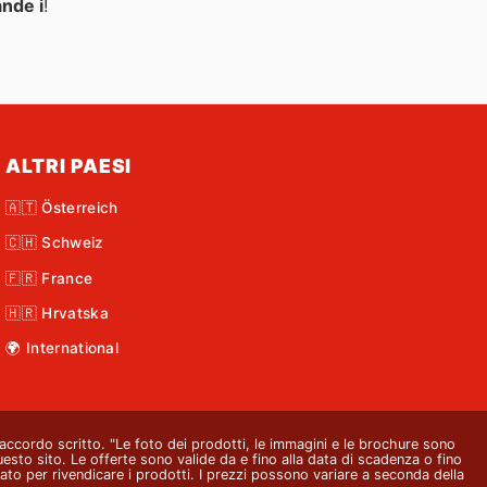
ande i
!
ALTRI PAESI
🇦🇹 Österreich
🇨🇭 Schweiz
🇫🇷 France
🇭🇷 Hrvatska
🌍 International
o accordo scritto. "Le foto dei prodotti, le immagini e le brochure sono
questo sito. Le offerte sono valide da e fino alla data di scadenza o fino
ato per rivendicare i prodotti. I prezzi possono variare a seconda della