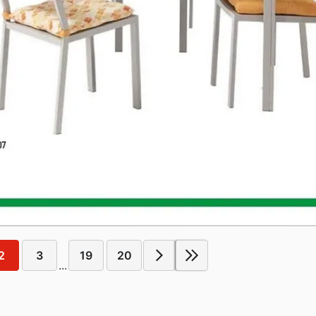
2
3
19
20
...