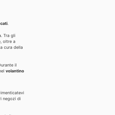
cati
.
 Tra gli
, oltre a
la cura della
urante il
 nel
volantino
Dimenticatevi
ri negozi di