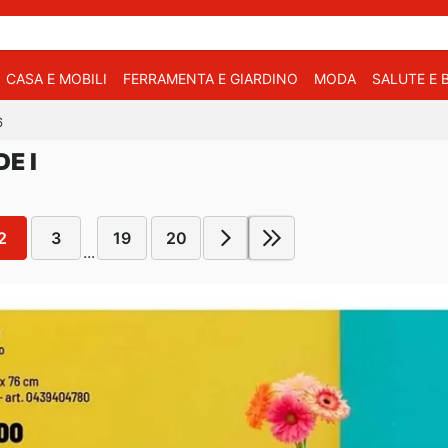
CASA E MOBILI
FERRAMENTA E GIARDINO
MODA
SALUTE E 
6
E I
2
3
19
20
...