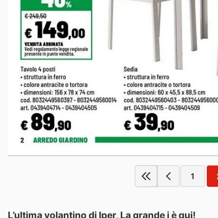
1
L’ultima volantino di Iper, La grande i è qui!