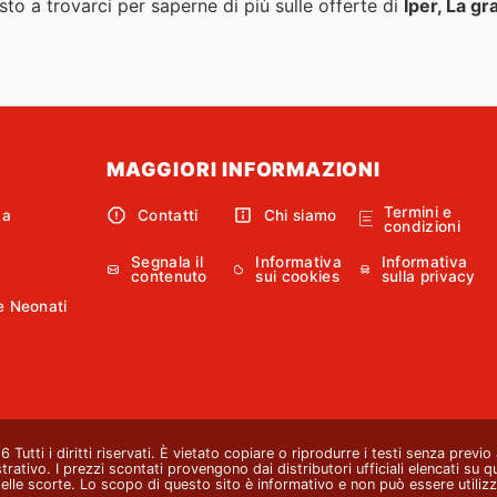
to a trovarci per saperne di più sulle offerte di
Iper, La gr
MAGGIORI INFORMAZIONI
Termini e
ca
Contatti
Chi siamo
condizioni
Segnala il
Informativa
Informativa
contenuto
sui cookies
sulla privacy
e Neonati
Tutti i diritti riservati. È vietato copiare o riprodurre i testi senza previ
strativo. I prezzi scontati provengono dai distributori ufficiali elencati su 
lle scorte. Lo scopo di questo sito è informativo e non può essere utilizz