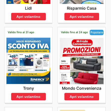
Lidl
Risparmio Casa
Apri volantino
Apri volantino
Valido fino al 31 ago
Valido fino al 24 ago
Popolare
Trony
Mondo Convenienza
Apri volantino
Apri volantino