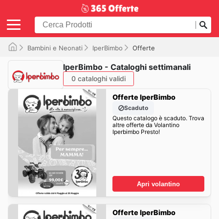
Bambini e Neonati
IperBimbo
Offerte
IperBimbo - Cataloghi settimanali
0 cataloghi validi
Offerte IperBimbo
Scaduto
Questo catalogo è scaduto. Trova
altre offerte da Volantino
Iperbimbo Presto!
Apri volantino
Offerte IperBimbo