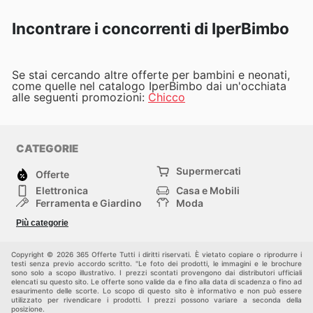
Incontrare i concorrenti di IperBimbo
Se stai cercando altre offerte per bambini e neonati,
come quelle nel catalogo IperBimbo dai un'occhiata
alle seguenti promozioni:
Chicco
CATEGORIE
Supermercati
Offerte
Elettronica
Casa e Mobili
Ferramenta e Giardino
Moda
Salute e Bellezza
Sport e tempo libero
Più categorie
Bambini e Neonati
Animali Domestici
Altri
Copyright © 2026 365 Offerte Tutti i diritti riservati. È vietato copiare o riprodurre i
testi senza previo accordo scritto. "Le foto dei prodotti, le immagini e le brochure
sono solo a scopo illustrativo. I prezzi scontati provengono dai distributori ufficiali
elencati su questo sito. Le offerte sono valide da e fino alla data di scadenza o fino ad
esaurimento delle scorte. Lo scopo di questo sito è informativo e non può essere
utilizzato per rivendicare i prodotti. I prezzi possono variare a seconda della
posizione.