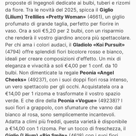
proposte di Ingegnoli dedicate ai bulbi, tuberi e rizomi
da fiore. Tra le novità del 2025, spicca il
Giglio
(Lilium) Trellilies «Pretty Woman»
(4661), un giglio
profumato di grande taglia, perfetto per fiorire in
vaso. Ora a soli €5,20 per 2 bulbi, con un risparmio
che renderà il vostro giardino ancora più spettacolare.
Per chi ama i colori audaci, il
Gladiolo «Koi Pursuit»
(4794) offre splendidi fiori bicolore rosso e bianco,
ideali per creare composizioni d'effetto. Un mix di
eleganza e vivacità a soli €4,00 per 1 conf. da 10
bulbi. Non dimenticate la regale
Peonia «Angel
Cheeks»
(49237), con i suoi doppi fiori rosa intenso,
un vero spettacolo per gli occhi. Acquistatela ora a
€14,00 per 1 rizoma e trasformate il vostro spazio
verde. E che dire della
Peonia «Vogue»
(49238)? I
suoi fiori a grappolo, con sfumature che vanno dal
bianco al rosa, sono semplicemente incantevoli.
Adatta a climi più freddi, questa varietà è disponibile
a €14,00 con 1 rizoma. Per un tocco di freschezza, il
Giglio (Lilium) «Big Smile»
(4618) con i suoi fiori