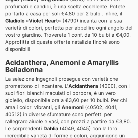
profumati e candidi, è una scelta eccellente. Potete
portarlo a casa per soli €4,80 per 2 bulbi. Infine, il
Gladiolo «Violet Heart»
(4790) incanta con la sua
varietà di colori, perfetta per abbellire ogni angolo del
vostro giardino. Troverete 1 conf. da 10 bulbi a €4,00.
Approfitta di queste offerte natalizie finché sono
disponibili!
Acidanthera, Anemoni e Amaryllis
Belladonna
La selezione Ingegnoli prosegue con varietà che
promettono di incantare. L'
Acidanthera
(4000), con i
suoi fiori bianchi maculati di porpora, è un vero
gioiello, disponibile ora a €3,60 per 10 bulbi. Per chi
ama i colori vibranti, gli
Anemoni
(40502, 4041,
40512) in diverse sfumature sono perfetti per
rallegrare aiuole e vasi, con prezzi a partire da €3,80.
Le sorprendenti
Dahlia
(4049, 4045) con la loro
incredibile varietà di forme e colori, aggiungono un