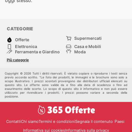
oggi stesso.
CATEGORIE
Supermercati
Offerte
Elettronica
Casa e Mobili
Ferramenta e Giardino
Moda
Salute e Bellezza
Sport e tempo libero
Più categorie
Bambini e Neonati
Animali Domestici
Altri
Copyright © 2026 Tutti i diritti riservati. È vietato copiare o riprodurre i testi senza
previo accordo scritto. "Le foto dei prodotti, le immagini e le brochure sono solo a
scopo illustrativo. I prezzi scontati provengono dai distributori ufficiali elencati su
questo sito. Le offerte sono valide da e fino alla data di scadenza o fino ad
esaurimento delle scorte. Lo scopo di questo sito è informativo e non può essere
utilizzato per rivendicare i prodotti. I prezzi possono variare a seconda della
posizione.
Contatti
Chi siamo
Termini e condizioni
Segnala il contenuto
Paesi
Informativa sui cookies
Informativa sulla privacy