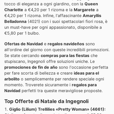
tocco di eleganza a ogni giardino, con la
Queen
Charlotte
a €4,20 per 1 rizoma e la
Margarete
a
€4,20 per 1 rizoma. Infine, l'affascinante
Amaryllis
Belladonna
(4021) con i suoi spettacolari fiori rosa, è
un must-have per ogni appassionato, disponibile a
€5,80 per 1 bulbo.
Ofertas de Navidad
e
regalos navideños
sono
all'ordine del giorno con queste incredibili promozioni.
Se state cercando
compras para las fiestas
che
stupiscano, Ingegnoli offre soluzioni uniche. Le
promociones de fin de año
sono l'occasione perfetta
per fare scorta di bellezza e creare
ideas para el
arbolito
o semplicemente per rendere speciale ogni
momento. Troverete sicuramente i
regalos para
Navidad
perfetti tra queste meravigliose proposte.
Top Offerte di Natale da Ingegnoli
Giglio (Lilium) Trellilies «Pretty Woman» (4661):