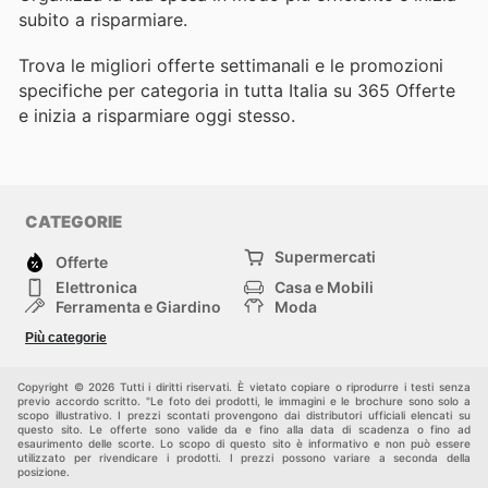
subito a risparmiare.
Trova le migliori offerte settimanali e le promozioni
specifiche per categoria in tutta Italia su 365 Offerte
e inizia a risparmiare oggi stesso.
CATEGORIE
Supermercati
Offerte
Elettronica
Casa e Mobili
Ferramenta e Giardino
Moda
Salute e Bellezza
Sport e tempo libero
Più categorie
Bambini e Neonati
Animali Domestici
Altri
Copyright © 2026 Tutti i diritti riservati. È vietato copiare o riprodurre i testi senza
previo accordo scritto. "Le foto dei prodotti, le immagini e le brochure sono solo a
scopo illustrativo. I prezzi scontati provengono dai distributori ufficiali elencati su
questo sito. Le offerte sono valide da e fino alla data di scadenza o fino ad
esaurimento delle scorte. Lo scopo di questo sito è informativo e non può essere
utilizzato per rivendicare i prodotti. I prezzi possono variare a seconda della
posizione.