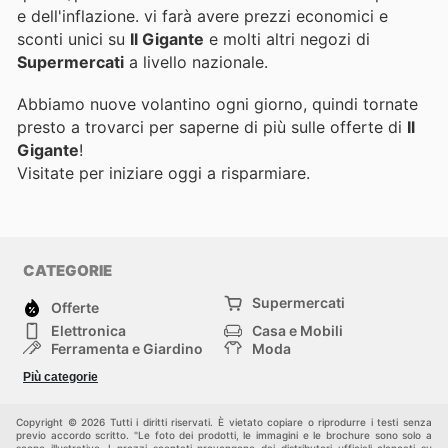
e dell'inflazione.
vi farà avere prezzi economici e
sconti unici su
Il Gigante
e molti altri negozi di
Supermercati
a livello nazionale.
Abbiamo nuove volantino ogni giorno, quindi tornate
presto a trovarci per saperne di più sulle offerte di
Il
Gigante
!
Visitate
per iniziare oggi a risparmiare.
CATEGORIE
Supermercati
Offerte
Elettronica
Casa e Mobili
Ferramenta e Giardino
Moda
Salute e Bellezza
Sport e tempo libero
Più categorie
Bambini e Neonati
Animali Domestici
Altri
Copyright © 2026 Tutti i diritti riservati. È vietato copiare o riprodurre i testi senza
previo accordo scritto. "Le foto dei prodotti, le immagini e le brochure sono solo a
scopo illustrativo. I prezzi scontati provengono dai distributori ufficiali elencati su