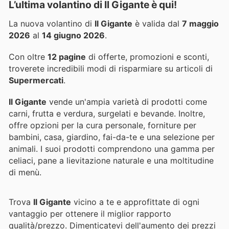
L’ultima volantino di Il Gigante è qui!
La nuova volantino di
Il Gigante
è valida dal
7 maggio
2026
al
14 giugno 2026
.
Con oltre
12 pagine
di offerte, promozioni e sconti,
troverete incredibili modi di risparmiare su articoli di
Supermercati
.
Il Gigante
vende un'ampia varietà di prodotti come
carni, frutta e verdura, surgelati e bevande. Inoltre,
offre opzioni per la cura personale, forniture per
bambini, casa, giardino, fai-da-te e una selezione per
animali. I suoi prodotti comprendono una gamma per
celiaci, pane a lievitazione naturale e una moltitudine
di menù.
Trova
Il Gigante
vicino a te e approfittate di ogni
vantaggio per ottenere il miglior rapporto
qualità/prezzo. Dimenticatevi dell'aumento dei prezzi