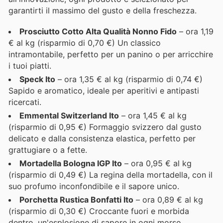
garantirti il massimo del gusto e della freschezza.
Prosciutto Cotto Alta Qualità Nonno Fido
– ora 1,19
€ al kg (risparmio di 0,70 €) Un classico
intramontabile, perfetto per un panino o per arricchire
i tuoi piatti.
Speck Ito
– ora 1,35 € al kg (risparmio di 0,74 €)
Sapido e aromatico, ideale per aperitivi e antipasti
ricercati.
Emmental Switzerland Ito
– ora 1,45 € al kg
(risparmio di 0,95 €) Formaggio svizzero dal gusto
delicato e dalla consistenza elastica, perfetto per
grattugiare o a fette.
Mortadella Bologna IGP Ito
– ora 0,95 € al kg
(risparmio di 0,49 €) La regina della mortadella, con il
suo profumo inconfondibile e il sapore unico.
Porchetta Rustica Bonfatti Ito
– ora 0,89 € al kg
(risparmio di 0,30 €) Croccante fuori e morbida
dentro, un'esplosione di sapore in ogni morso.