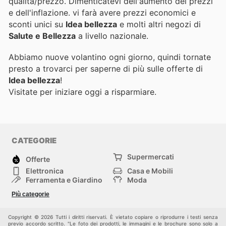
qualità/prezzo. Dimenticatevi dell'aumento dei prezzi
e dell'inflazione.
vi farà avere prezzi economici e
sconti unici su
Idea bellezza
e molti altri negozi di
Salute e Bellezza
a livello nazionale.
Abbiamo nuove volantino ogni giorno, quindi tornate
presto a trovarci per saperne di più sulle offerte di
Idea bellezza
!
Visitate
per iniziare oggi a risparmiare.
CATEGORIE
Supermercati
Offerte
Elettronica
Casa e Mobili
Ferramenta e Giardino
Moda
Salute e Bellezza
Sport e tempo libero
Più categorie
Bambini e Neonati
Animali Domestici
Altri
Copyright © 2026 Tutti i diritti riservati. È vietato copiare o riprodurre i testi senza
previo accordo scritto. "Le foto dei prodotti, le immagini e le brochure sono solo a