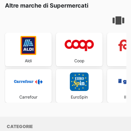
Altre marche di Supermercati
Aldi
Coop
Fa
Carrefour
EuroSpin
Il 
CATEGORIE