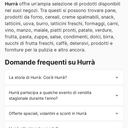
Hurrà
offre un'ampia selezione di prodotti disponibili
nei suoi negozi. Tra questi si possono trovare pane,
prodotti da forno, cereali, creme spalmabili, snack,
latticini, uova, burro, latticini freschi, formaggi, carni,
vino, manzo, maiale, piatti pronti, patate, verdure,
frutta, pasta, zuppe, salse, condimenti, dolci, birra,
succhi di frutta freschi, caffè, detersivi, prodotti e
forniture per la pulizia e altro ancora.
Domande frequenti su Hurrà
La storia di Hurrà: Cos'è Hurrà?
L'azienda
Hurrà
è stata fondata in Italia più di 10 anni
Hurrà partecipa a qualche evento di vendita
fa, quando è stato aperto il primo negozio nel Paese. Da
stagionale durante l'anno?
allora,
Hurrà
è riuscita a crescere ed espandersi con
successo in tutta la regione, aprendo altre filiali in città
Assolutamente sì, Hurrà partecipa attivamente a tutti i
strategiche in Italia. Oggi la catena di supermercati è
Offerte speciali, volantini e sconti in Hurrà
principali eventi di
saldi stagionali in Italia
e alle
diventata una presenza importante nella regione.
promozioni settimanali
per offrirti le migliori
offerte e
Hurrà
è una catena di
supermercati
italiana. L'azienda
sconti
disponibili presso i principali rivenditori.