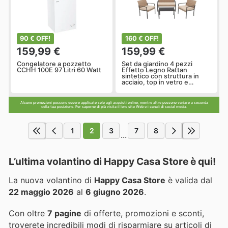
90 € OFF!
160 € OFF!
159,99 €
159,99 €
Congelatore a pozzetto
Set da giardino 4 pezzi
CCHH 100E 97 Litri 60 Watt
Effetto Legno Rattan
sintetico con struttura in
acciaio, top in vetro e
cuscini Beige
Alcune promozioni possono essere applicate solo agli acquisti online, mentre altre possono variare a seconda
della tua posizione. Per saperne di più visita il loro sito Web o i canali di social media.
1
2
3
7
8
...
L’ultima volantino di Happy Casa Store è qui!
La nuova volantino di
Happy Casa Store
è valida dal
22 maggio 2026
al
6 giugno 2026
.
Con oltre
7 pagine
di offerte, promozioni e sconti,
troverete incredibili modi di risparmiare su articoli di