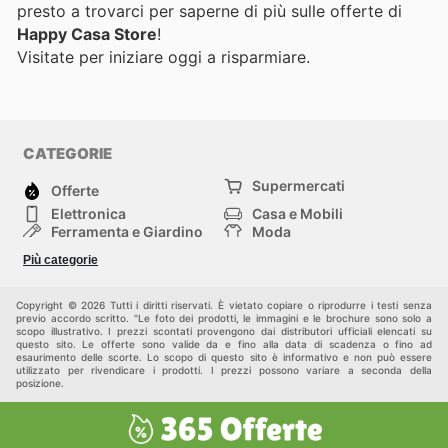
presto a trovarci per saperne di più sulle offerte di
Happy Casa Store
!
Visitate
per iniziare oggi a risparmiare.
CATEGORIE
Supermercati
Offerte
Elettronica
Casa e Mobili
Ferramenta e Giardino
Moda
Salute e Bellezza
Sport e tempo libero
Più categorie
Bambini e Neonati
Animali Domestici
Altri
Copyright © 2026 Tutti i diritti riservati. È vietato copiare o riprodurre i testi senza
previo accordo scritto. "Le foto dei prodotti, le immagini e le brochure sono solo a
scopo illustrativo. I prezzi scontati provengono dai distributori ufficiali elencati su
questo sito. Le offerte sono valide da e fino alla data di scadenza o fino ad
esaurimento delle scorte. Lo scopo di questo sito è informativo e non può essere
utilizzato per rivendicare i prodotti. I prezzi possono variare a seconda della
posizione.