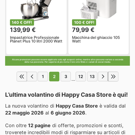
140 € OFF!
100 € OFF!
139,99 €
79,99 €
Impastatrice Professionale
Macchina del ghiaccio 105
Planet Plus 10 litri 2000 Watt
Watt
Alcune promozioni possono essere applicate solo agli acquisti online, mentre altre possono variare a seconda
della tua posizione. Per saperne di più visita il loro sito Web o i canali di social media.
1
2
3
12
13
...
L’ultima volantino di Happy Casa Store è qui!
La nuova volantino di
Happy Casa Store
è valida dal
22 maggio 2026
al
6 giugno 2026
.
Con oltre
12 pagine
di offerte, promozioni e sconti,
troverete incredibili modi di risparmiare su articoli di