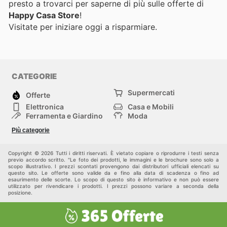
presto a trovarci per saperne di più sulle offerte di
Happy Casa Store
!
Visitate
per iniziare oggi a risparmiare.
CATEGORIE
Supermercati
Offerte
Elettronica
Casa e Mobili
Ferramenta e Giardino
Moda
Salute e Bellezza
Sport e tempo libero
Più categorie
Bambini e Neonati
Animali Domestici
Altri
Copyright © 2026 Tutti i diritti riservati. È vietato copiare o riprodurre i testi senza
previo accordo scritto. "Le foto dei prodotti, le immagini e le brochure sono solo a
scopo illustrativo. I prezzi scontati provengono dai distributori ufficiali elencati su
questo sito. Le offerte sono valide da e fino alla data di scadenza o fino ad
esaurimento delle scorte. Lo scopo di questo sito è informativo e non può essere
utilizzato per rivendicare i prodotti. I prezzi possono variare a seconda della
posizione.