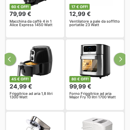
60 € OFF!
17 € OFF!
79,99 €
12,99 €
Macchina da caffè 4 in 1
Ventilatore a pale da soffitto
Alice Express 1450 Watt
portatile 23 Watt
45 € OFF!
80 € OFF!
24,99 €
99,99 €
Friggitrice ad aria 1,8 litri
Forno Friggitrice ad aria
1300 Watt
Major Fry 10 litri 1700 Watt