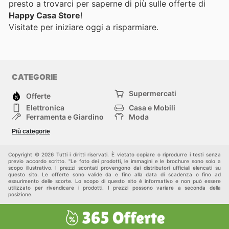
presto a trovarci per saperne di più sulle offerte di
Happy Casa Store
!
Visitate
per iniziare oggi a risparmiare.
CATEGORIE
Supermercati
Offerte
Elettronica
Casa e Mobili
Ferramenta e Giardino
Moda
Salute e Bellezza
Sport e tempo libero
Più categorie
Bambini e Neonati
Animali Domestici
Altri
Copyright © 2026 Tutti i diritti riservati. È vietato copiare o riprodurre i testi senza
previo accordo scritto. "Le foto dei prodotti, le immagini e le brochure sono solo a
scopo illustrativo. I prezzi scontati provengono dai distributori ufficiali elencati su
questo sito. Le offerte sono valide da e fino alla data di scadenza o fino ad
esaurimento delle scorte. Lo scopo di questo sito è informativo e non può essere
utilizzato per rivendicare i prodotti. I prezzi possono variare a seconda della
posizione.