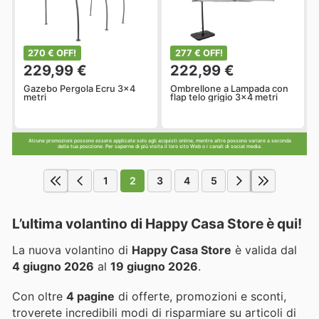
270 € OFF!
277 € OFF!
229,99 €
222,99 €
Gazebo Pergola Ècru 3x4
Ombrellone a Lampada con
metri
flap telo grigio 3x4 metri
Alcune promozioni possono essere applicate solo agli acquisti online, mentre altre possono variare a seconda
della tua posizione. Per saperne di più visita il loro sito Web o i canali di social media.
1
2
3
4
5
L’ultima volantino di Happy Casa Store è qui!
La nuova volantino di
Happy Casa Store
è valida dal
4 giugno 2026
al
19 giugno 2026
.
Con oltre
4 pagine
di offerte, promozioni e sconti,
troverete incredibili modi di risparmiare su articoli di