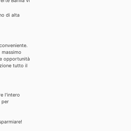
rte Barilla vi
o di alta
 conveniente.
il massimo
te opportunità
ione tutto il
e l'intero
o per
isparmiare!