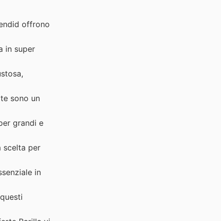
lendid offrono
a in super
ustosa,
ate sono un
per grandi e
 scelta per
ssenziale in
 questi