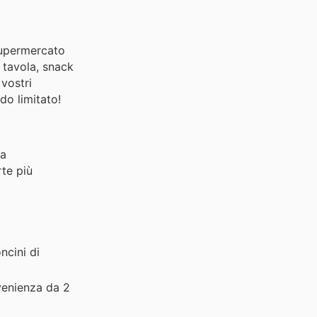
 supermercato
a tavola, snack
 vostri
do limitato!
za
rte più
ncini di
venienza da 2