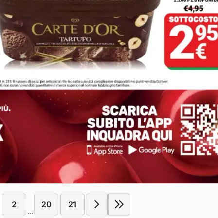
2
20
21
...