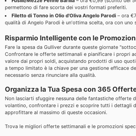
Fusilli/Mezze Penne Barilla
– ora €0,99 (sconto del 50%
permettono di fare scorta dei vostri formati preferiti.
Filetto di Tonno in Olio d'Oliva Angelo Parodi
– ora €7
qualità di Angelo Parodi è un'ottima scelta, ora con uno
Risparmio Intelligente con le Promozion
Fare la spesa da Gulliver durante queste giornate "sotto
Confrontare le offerte settimanali e pianificare i propri 
valore dai propri soldi, acquistando prodotti di uso quoti
a tempo limitato è la chiave per una gestione efficace de
necessario senza rinunciare alla qualità.
Organizza la Tua Spesa con 365 Offert
Non lasciarti sfuggire nessuna delle fantastiche offerte dis
volantino, confrontare i prezzi e scoprire tutti i dettagli 
approfittare al massimo di queste occasioni.
Trova le migliori offerte settimanali e le promozioni spec