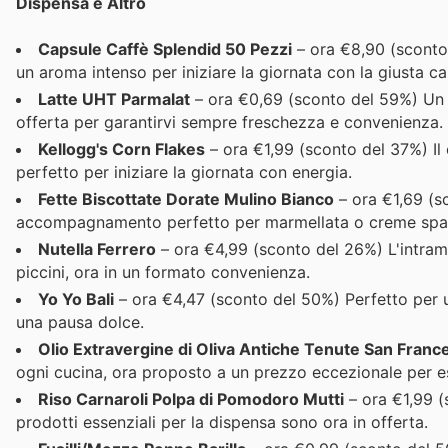
Dispensa e Altro
Capsule Caffè Splendid 50 Pezzi
– ora €8,90 (sconto 
un aroma intenso per iniziare la giornata con la giusta ca
Latte UHT Parmalat
– ora €0,69 (sconto del 59%) Un p
offerta per garantirvi sempre freschezza e convenienza.
Kellogg's Corn Flakes
– ora €1,99 (sconto del 37%) Il
perfetto per iniziare la giornata con energia.
Fette Biscottate Dorate Mulino Bianco
– ora €1,69 (sc
accompagnamento perfetto per marmellata o creme spal
Nutella Ferrero
– ora €4,99 (sconto del 26%) L'intram
piccini, ora in un formato convenienza.
Yo Yo Bali
– ora €4,47 (sconto del 50%) Perfetto per 
una pausa dolce.
Olio Extravergine di Oliva Antiche Tenute San Franc
ogni cucina, ora proposto a un prezzo eccezionale per esal
Riso Carnaroli Polpa di Pomodoro Mutti
– ora €1,99 (s
prodotti essenziali per la dispensa sono ora in offerta.