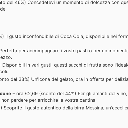
to del 46%) Concedetevi un momento di dolcezza con quest
lde.
 Il gusto inconfondibile di Coca Cola, disponibile nei forma
erfetta per accompagnare i vostri pasti o per un momento 
rezzo.
isponibili in vari gusti, questi succhi di frutta sono l'ideal
oli.
nto del 38%) Un'icona del gelato, ora in offerta per delizi
idone
– ora €2,69 (sconto del 44%) Per gli amanti del vino,
 non perdere per arricchire la vostra cantina.
Scoprite il gusto autentico della birra Messina, un'eccellen