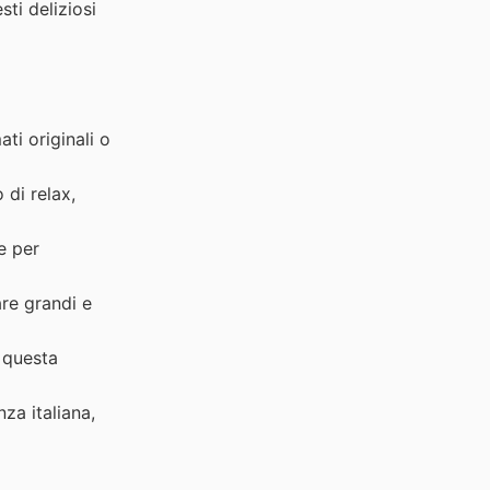
i deliziosi
ti originali o
di relax,
e per
are grandi e
 questa
za italiana,