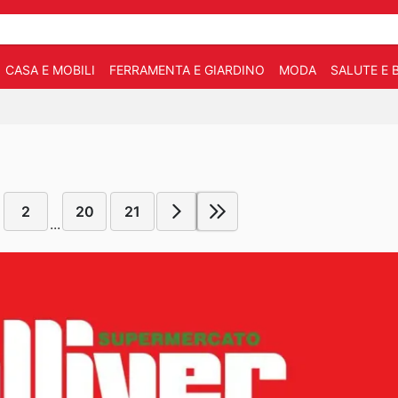
CASA E MOBILI
FERRAMENTA E GIARDINO
MODA
SALUTE E 
2
20
21
...