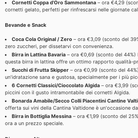
Cornetti Coppa d'Oro Sammontana
– ora €4,29 (scon
cornetti gelato, perfetti per rinfrescarsi nelle giornate ca
Bevande e Snack
Coca Cola Original / Zero
– ora €3,09 (sconto del 39%)
zero zuccheri, per dissetarvi con convenienza.
Birra in Lattina Bavaria
– ora €0,69 (sconto del 44%) P
questa birra in lattina offre un ottimo rapporto qualità-p
Succhi di Frutta Skipper
– ora €0,99 (sconto del 44%) D
un'idratazione sana e gustosa, specialmente per i più picc
6 Cornetti Classici/Cioccolato Algida
– ora €3,99 (sco
piccini con il gusto intramontabile dei cornetti Algida.
Bonarda Amabile/Secco Colli Piacentini Cantine Valt
offerta sui vini della Cantina Valtidone è un'occasione da
Birra in Bottiglia Messina
– ora €1,99 (sconto del 25%) 
ora a un prezzo speciale.