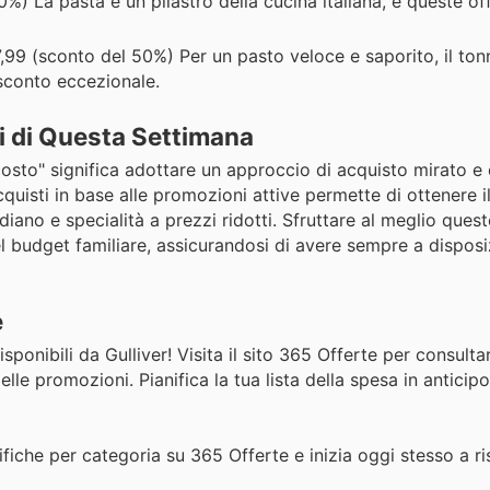
) La pasta è un pilastro della cucina italiana, e queste offe
,99 (sconto del 50%) Per un pasto veloce e saporito, il tonn
 sconto eccezionale.
i di Questa Settimana
costo" significa adottare un approccio di acquisto mirato e
acquisti in base alle promozioni attive permette di ottenere 
diano e specialità a prezzi ridotti. Sfruttare al meglio ques
l budget familiare, assicurandosi di avere sempre a disposiz
e
ponibili da Gulliver! Visita il sito 365 Offerte per consultar
delle promozioni. Pianifica la tua lista della spesa in anticip
ifiche per categoria su 365 Offerte e inizia oggi stesso a r