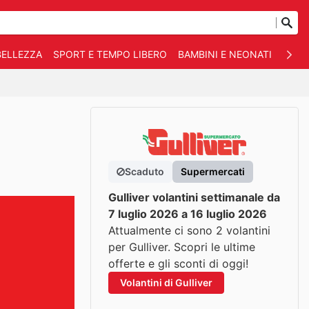
BELLEZZA
SPORT E TEMPO LIBERO
BAMBINI E NEONATI
ANIM
Scaduto
Supermercati
Gulliver volantini settimanale da
7 luglio 2026 a 16 luglio 2026
Attualmente ci sono 2 volantini
per Gulliver. Scopri le ultime
offerte e gli sconti di oggi!
Volantini di Gulliver