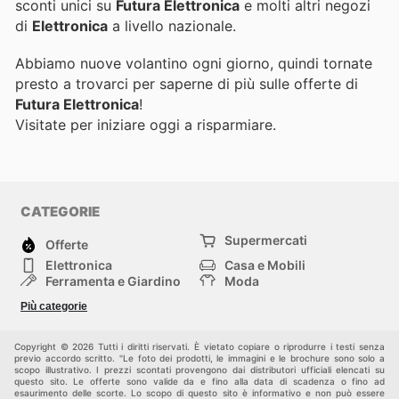
sconti unici su
Futura Elettronica
e molti altri negozi
di
Elettronica
a livello nazionale.
Abbiamo nuove volantino ogni giorno, quindi tornate
presto a trovarci per saperne di più sulle offerte di
Futura Elettronica
!
Visitate
per iniziare oggi a risparmiare.
CATEGORIE
Supermercati
Offerte
Elettronica
Casa e Mobili
Ferramenta e Giardino
Moda
Salute e Bellezza
Sport e tempo libero
Più categorie
Bambini e Neonati
Animali Domestici
Altri
Copyright © 2026 Tutti i diritti riservati. È vietato copiare o riprodurre i testi senza
previo accordo scritto. "Le foto dei prodotti, le immagini e le brochure sono solo a
scopo illustrativo. I prezzi scontati provengono dai distributori ufficiali elencati su
questo sito. Le offerte sono valide da e fino alla data di scadenza o fino ad
esaurimento delle scorte. Lo scopo di questo sito è informativo e non può essere