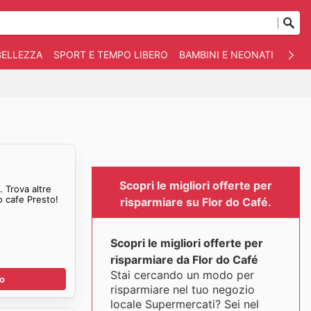
BELLEZZA
SPORT E TEMPO LIBERO
BAMBINI E NEONATI
ANIM
Scopri le migliori offerte per
 Trova altre
o cafe Presto!
risparmiare su Flor do Café.
Scopri le migliori offerte per
risparmiare da Flor do Café
Stai cercando un modo per
no
risparmiare nel tuo negozio
locale Supermercati? Sei nel