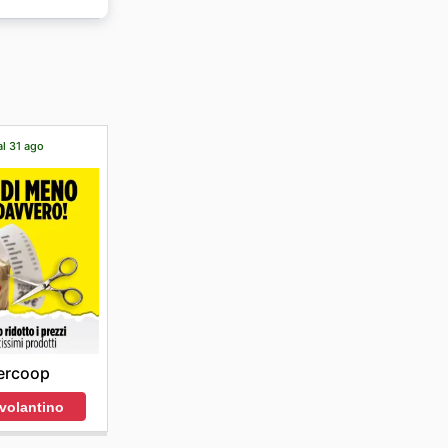
er. Il
er tutti i
al 31 ago
ercoop
 volantino