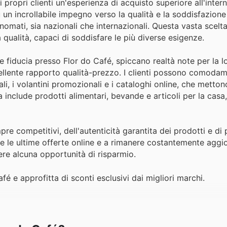
 propri clienti un'esperienza di acquisto superiore all'inter
 un incrollabile impegno verso la qualità e la soddisfazione 
mati, sia nazionali che internazionali. Questa vasta scelt
a qualità, capaci di soddisfare le più diverse esigenze.
 fiducia presso Flor do Café, spiccano realtà note per la l
ellente rapporto qualità-prezzo. I clienti possono comodam
i, i volantini promozionali e i cataloghi online, che mettono
nclude prodotti alimentari, bevande e articoli per la casa, 
pre competitivi, dell'autenticità garantita dei prodotti e di
re le ultime offerte online e a rimanere costantemente aggio
ere alcuna opportunità di risparmio.
fé e approfitta di sconti esclusivi dai migliori marchi.