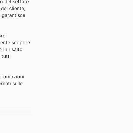
no del settore
del cliente,
a garantisce
oro
ente scoprire
 in risalto
tutti
 promozioni
rnati sulle