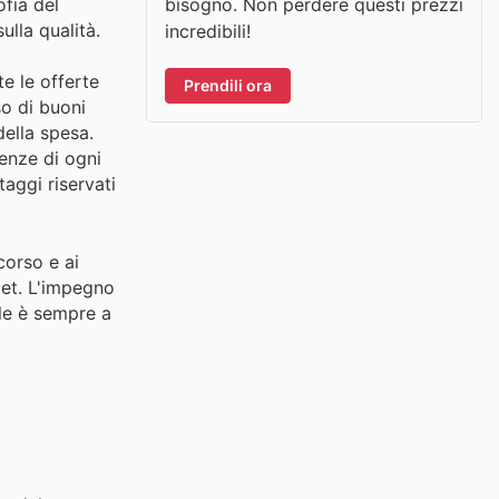
bisogno. Non perdere questi prezzi
ofia del
ulla qualità.
incredibili!
e le offerte
Prendili ora
so di buoni
della spesa.
enze di ogni
taggi riservati
corso e ai
get. L'impegno
ale è sempre a