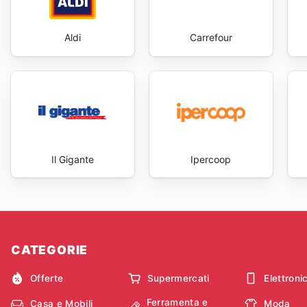
Aldi
Carrefour
Il Gigante
Ipercoop
CATEGORIE
Offerte
Supermercati
Elettroni
Ferramenta e
Casa e Mobili
Moda