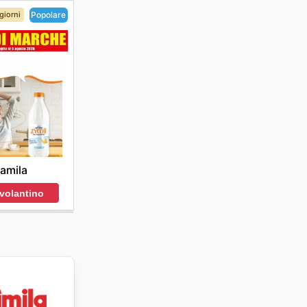
giorni
Popolare
amila
 volantino