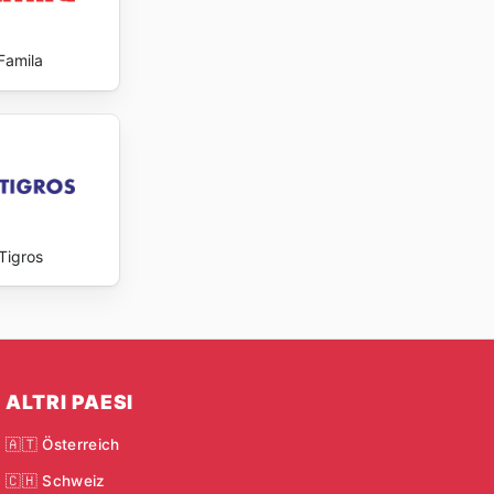
Famila
Tigros
ALTRI PAESI
🇦🇹 Österreich
🇨🇭 Schweiz