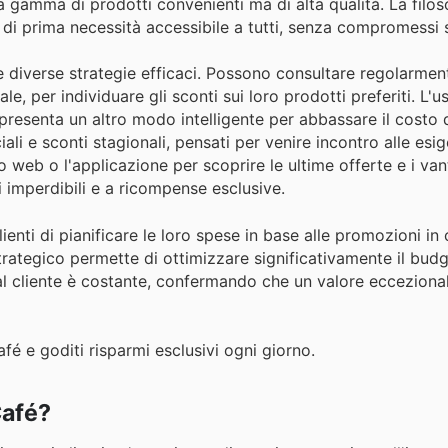
ta gamma di prodotti convenienti ma di alta qualità. La filos
 di prima necessità accessibile a tutti, senza compromessi s
ne diverse strategie efficaci. Possono consultare regolarment
ale, per individuare gli sconti sui loro prodotti preferiti. L'u
rappresenta un altro modo intelligente per abbassare il costo 
 e sconti stagionali, pensati per venire incontro alle esig
o web o l'applicazione per scoprire le ultime offerte e i van
 imperdibili e a ricompense esclusive.
lienti di pianificare le loro spese in base alle promozioni in 
trategico permette di ottimizzare significativamente il bud
 al cliente è costante, confermando che un valore eccezion
fé e goditi risparmi esclusivi ogni giorno.
Café?