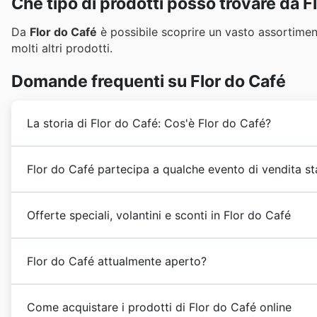
Che tipo di prodotti posso trovare da F
Da
Flor do Café
è possibile scoprire un vasto assortimento
molti altri prodotti.
Domande frequenti su Flor do Café
La storia di Flor do Café: Cos'è Flor do Café?
Nel 1947 viene aperto un piccolo bar nei vicoli di Napo
Flor do Café partecipa a qualche evento di vendita st
fioriscono in città per essere sempre più vicini ai clie
service che permetteva di girare tra gli scaffali e serv
Certamente, Flor do Café partecipa attivamente a tut
Nel decennio successivo, per ricompensare i clienti del
Offerte speciali, volantini e sconti in Flor do Café
Sul nostro sito puoi consultare in anticipo i
volantini
, 
decise di creare un'ampia gamma di prodotti a marchio
negozi, permettendoti di pianificare al meglio le tue v
Flor do Café
è un
supermercato
che ha offerto la cord
Primaverili
, le
Offerte Estive
, le promozioni per il
Rie
Flor do Café attualmente aperto?
ben fornito.
Vendite Natalizie
e per il
Capodanno
. Non dimenticar
Cyber Monday, e le ricorrenze italiane come la Festa d
Flor do Café
apre le sue porte dal lunedì al venerdì dal
conoscere gli orari di apertura e i dettagli sulle promo
Come acquistare i prodotti di Flor do Café online