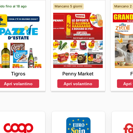
ido fino al 18 ago
Mancano 5 giorni
Mancano 2 
Tigros
Penny Market
F
Apri volantino
Apri volantino
Apri