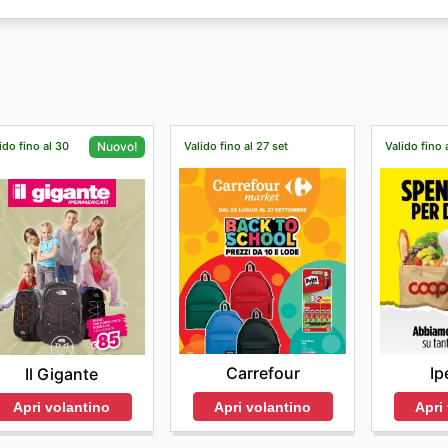
e sconti esclusivi, ma potrete anche iscrivervi alla newslett
dotti acquistati e un servizio di assistenza professionale p
ido fino al 30
Valido fino al 27 set
Valido fino 
Nuovo!
Carrefour
Ip
Il Gigante
Apri volantino
Apri
Apri volantino