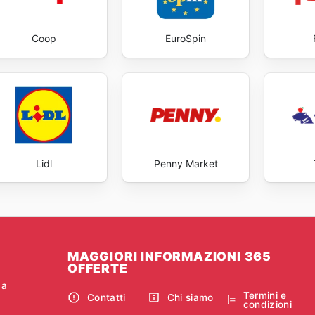
Coop
EuroSpin
Lidl
Penny Market
MAGGIORI INFORMAZIONI 365
OFFERTE
ca
Termini e
Contatti
Chi siamo
condizioni