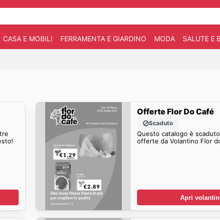
CASA E MOBILI
FERRAMENTA E GIARDINO
MODA
SALUTE E 
Offerte Flor Do Café
Scaduto
tre
Questo catalogo è scaduto.
esto!
offerte da Volantino Flor d
Apri volanti