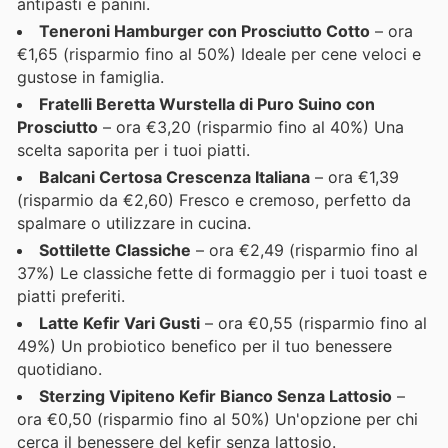
antipasti e panini.
Teneroni Hamburger con Prosciutto Cotto
– ora
€1,65 (risparmio fino al 50%) Ideale per cene veloci e
gustose in famiglia.
Fratelli Beretta Wurstella di Puro Suino con
Prosciutto
– ora €3,20 (risparmio fino al 40%) Una
scelta saporita per i tuoi piatti.
Balcani Certosa Crescenza Italiana
– ora €1,39
(risparmio da €2,60) Fresco e cremoso, perfetto da
spalmare o utilizzare in cucina.
Sottilette Classiche
– ora €2,49 (risparmio fino al
37%) Le classiche fette di formaggio per i tuoi toast e
piatti preferiti.
Latte Kefir Vari Gusti
– ora €0,55 (risparmio fino al
49%) Un probiotico benefico per il tuo benessere
quotidiano.
Sterzing Vipiteno Kefir Bianco Senza Lattosio
–
ora €0,50 (risparmio fino al 50%) Un'opzione per chi
cerca il benessere del kefir senza lattosio.