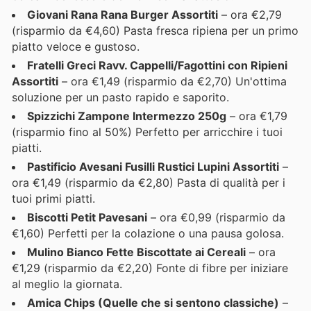
Giovani Rana Rana Burger Assortiti
– ora €2,79
(risparmio da €4,60) Pasta fresca ripiena per un primo
piatto veloce e gustoso.
Fratelli Greci Ravv. Cappelli/Fagottini con Ripieni
Assortiti
– ora €1,49 (risparmio da €2,70) Un'ottima
soluzione per un pasto rapido e saporito.
Spizzichi Zampone Intermezzo 250g
– ora €1,79
(risparmio fino al 50%) Perfetto per arricchire i tuoi
piatti.
Pastificio Avesani Fusilli Rustici Lupini Assortiti
–
ora €1,49 (risparmio da €2,80) Pasta di qualità per i
tuoi primi piatti.
Biscotti Petit Pavesani
– ora €0,99 (risparmio da
€1,60) Perfetti per la colazione o una pausa golosa.
Mulino Bianco Fette Biscottate ai Cereali
– ora
€1,29 (risparmio da €2,20) Fonte di fibre per iniziare
al meglio la giornata.
Amica Chips (Quelle che si sentono classiche)
–