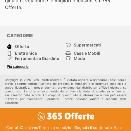
gli ultimi volantini e le migliori occasioni su 365
Offerte.
CATEGORIE
Supermercati
Offerte
Elettronica
Casa e Mobili
Ferramenta e Giardino
Moda
Salute e Bellezza
Sport e tempo libero
Più categorie
Bambini e Neonati
Animali Domestici
Altri
Copyright © 2026 Tutti i diritti riservati. È vietato copiare o riprodurre i testi senza
previo accordo scritto. "Le foto dei prodotti, le immagini e le brochure sono solo a
scopo illustrativo. I prezzi scontati provengono dai distributori ufficiali elencati su
questo sito. Le offerte sono valide da e fino alla data di scadenza o fino ad
esaurimento delle scorte. Lo scopo di questo sito è informativo e non può essere
utilizzato per rivendicare i prodotti. I prezzi possono variare a seconda della
posizione.
Contatti
Chi siamo
Termini e condizioni
Segnala il contenuto
Paesi