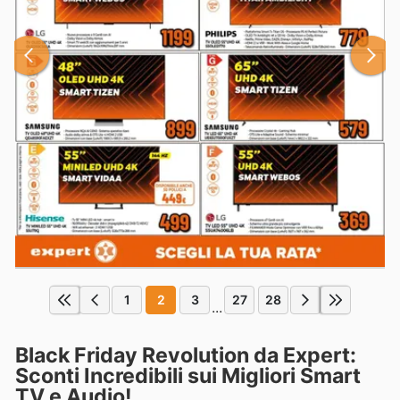
1
2
3
27
28
...
Black Friday Revolution da Expert:
Sconti Incredibili sui Migliori Smart
TV e Audio!