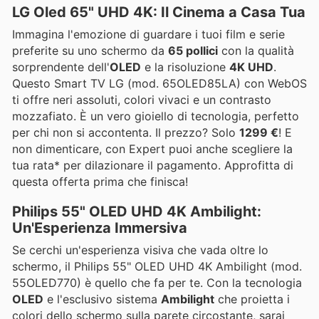
LG Oled 65" UHD 4K: Il Cinema a Casa Tua
Immagina l'emozione di guardare i tuoi film e serie
preferite su uno schermo da
65 pollici
con la qualità
sorprendente dell'
OLED
e la risoluzione
4K UHD
.
Questo Smart TV LG (mod. 65OLED85LA) con WebOS
ti offre neri assoluti, colori vivaci e un contrasto
mozzafiato. È un vero gioiello di tecnologia, perfetto
per chi non si accontenta. Il prezzo? Solo
1299 €
! E
non dimenticare, con Expert puoi anche scegliere la
tua rata* per dilazionare il pagamento. Approfitta di
questa offerta prima che finisca!
Philips 55" OLED UHD 4K Ambilight:
Un'Esperienza Immersiva
Se cerchi un'esperienza visiva che vada oltre lo
schermo, il Philips 55" OLED UHD 4K Ambilight (mod.
55OLED770) è quello che fa per te. Con la tecnologia
OLED
e l'esclusivo sistema
Ambilight
che proietta i
colori dello schermo sulla parete circostante, sarai