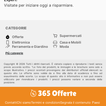
Visitate
per iniziare oggi a risparmiare.
CATEGORIE
Supermercati
Offerte
Elettronica
Casa e Mobili
Ferramenta e Giardino
Moda
Salute e Bellezza
Sport e tempo libero
Più categorie
Bambini e Neonati
Animali Domestici
Altri
Copyright © 2026 Tutti i diritti riservati. È vietato copiare o riprodurre i testi senza
previo accordo scritto. "Le foto dei prodotti, le immagini e le brochure sono solo a
scopo illustrativo. I prezzi scontati provengono dai distributori ufficiali elencati su
questo sito. Le offerte sono valide da e fino alla data di scadenza o fino ad
esaurimento delle scorte. Lo scopo di questo sito è informativo e non può essere
utilizzato per rivendicare i prodotti. I prezzi possono variare a seconda della
posizione.
Contatti
Chi siamo
Termini e condizioni
Segnala il contenuto
Paesi