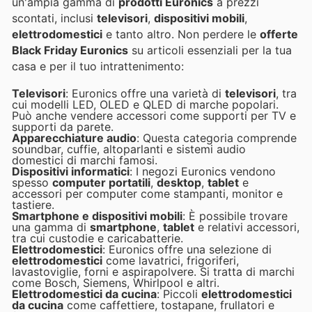
un'ampia gamma di
prodotti Euronics
a prezzi
scontati, inclusi
televisori
,
dispositivi mobili
,
elettrodomestici
e tanto altro. Non perdere le
offerte
Black Friday Euronics
su articoli essenziali per la tua
casa e per il tuo intrattenimento:
Televisori
: Euronics offre una varietà di
televisori
, tra
cui modelli LED, OLED e QLED di marche popolari.
Può anche vendere accessori come supporti per TV e
supporti da parete.
Apparecchiature audio
: Questa categoria comprende
soundbar, cuffie, altoparlanti e sistemi audio
domestici di marchi famosi.
Dispositivi informatici
: I negozi Euronics vendono
spesso
computer portatili
,
desktop
,
tablet
e
accessori per computer come stampanti, monitor e
tastiere.
Smartphone e dispositivi mobili
: È possibile trovare
una gamma di
smartphone
,
tablet
e relativi accessori,
tra cui custodie e caricabatterie.
Elettrodomestici
: Euronics offre una selezione di
elettrodomestici
come lavatrici, frigoriferi,
lavastoviglie, forni e aspirapolvere. Si tratta di marchi
come Bosch, Siemens, Whirlpool e altri.
Elettrodomestici da cucina
: Piccoli
elettrodomestici
da cucina
come caffettiere, tostapane, frullatori e