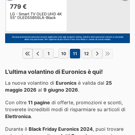
779 €
LG - Smart TV OLED UHD 4K
55" OLED55B56LA-Black
Alcune promozioni possono essere applicate solo agli acquisti online, mentre altre possono variare a seconda
della tua posizione. Per saperne di più visita il loro sito Web o i canali di social media.
1
10
11
12
...
L’ultima volantino di Euronics è qui!
La nuova volantino di
Euronics
è valida dal
25
maggio 2026
al
9 giugno 2026
.
Con oltre
11 pagine
di offerte, promozioni e sconti,
troverete incredibili modi di risparmiare su articoli di
Elettronica
.
Durante il
Black Friday Euronics 2024
, puoi trovare