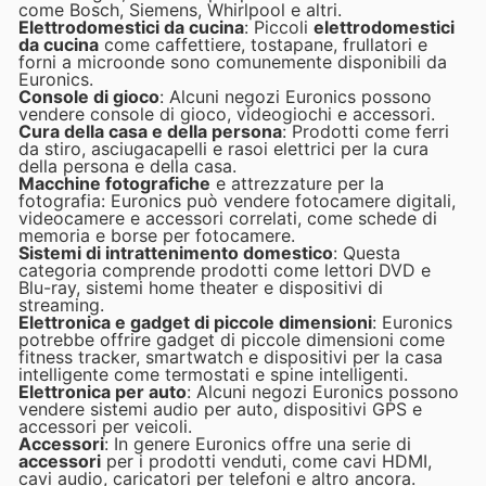
come Bosch, Siemens, Whirlpool e altri.
Elettrodomestici da cucina
: Piccoli
elettrodomestici
da cucina
come caffettiere, tostapane, frullatori e
forni a microonde sono comunemente disponibili da
Euronics.
Console di gioco
: Alcuni negozi Euronics possono
vendere console di gioco, videogiochi e accessori.
Cura della casa e della persona
: Prodotti come ferri
da stiro, asciugacapelli e rasoi elettrici per la cura
della persona e della casa.
Macchine fotografiche
e attrezzature per la
fotografia: Euronics può vendere fotocamere digitali,
videocamere e accessori correlati, come schede di
memoria e borse per fotocamere.
Sistemi di intrattenimento domestico
: Questa
categoria comprende prodotti come lettori DVD e
Blu-ray, sistemi home theater e dispositivi di
streaming.
Elettronica e gadget di piccole dimensioni
: Euronics
potrebbe offrire gadget di piccole dimensioni come
fitness tracker, smartwatch e dispositivi per la casa
intelligente come termostati e spine intelligenti.
Elettronica per auto
: Alcuni negozi Euronics possono
vendere sistemi audio per auto, dispositivi GPS e
accessori per veicoli.
Accessori
: In genere Euronics offre una serie di
accessori
per i prodotti venduti, come cavi HDMI,
cavi audio, caricatori per telefoni e altro ancora.