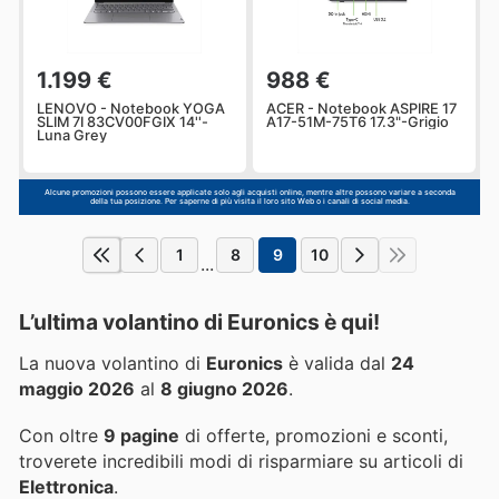
1.199 €
988 €
LENOVO - Notebook YOGA
ACER - Notebook ASPIRE 17
SLIM 7I 83CV00FGIX 14''-
A17-51M-75T6 17.3"-Grigio
Luna Grey
Alcune promozioni possono essere applicate solo agli acquisti online, mentre altre possono variare a seconda
della tua posizione. Per saperne di più visita il loro sito Web o i canali di social media.
1
8
9
10
...
L’ultima volantino di Euronics è qui!
La nuova volantino di
Euronics
è valida dal
24
maggio 2026
al
8 giugno 2026
.
Con oltre
9 pagine
di offerte, promozioni e sconti,
troverete incredibili modi di risparmiare su articoli di
Elettronica
.