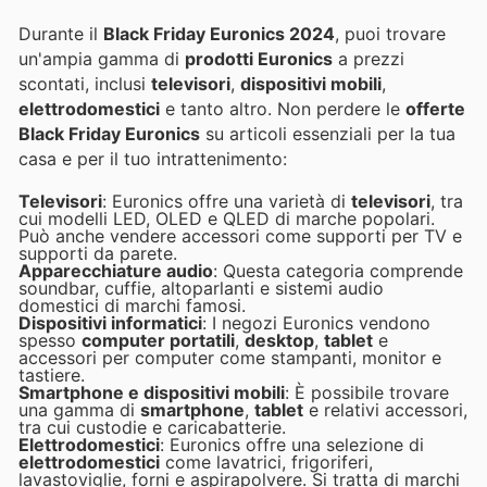
Durante il
Black Friday Euronics 2024
, puoi trovare
un'ampia gamma di
prodotti Euronics
a prezzi
scontati, inclusi
televisori
,
dispositivi mobili
,
elettrodomestici
e tanto altro. Non perdere le
offerte
Black Friday Euronics
su articoli essenziali per la tua
casa e per il tuo intrattenimento:
Televisori
: Euronics offre una varietà di
televisori
, tra
cui modelli LED, OLED e QLED di marche popolari.
Può anche vendere accessori come supporti per TV e
supporti da parete.
Apparecchiature audio
: Questa categoria comprende
soundbar, cuffie, altoparlanti e sistemi audio
domestici di marchi famosi.
Dispositivi informatici
: I negozi Euronics vendono
spesso
computer portatili
,
desktop
,
tablet
e
accessori per computer come stampanti, monitor e
tastiere.
Smartphone e dispositivi mobili
: È possibile trovare
una gamma di
smartphone
,
tablet
e relativi accessori,
tra cui custodie e caricabatterie.
Elettrodomestici
: Euronics offre una selezione di
elettrodomestici
come lavatrici, frigoriferi,
lavastoviglie, forni e aspirapolvere. Si tratta di marchi