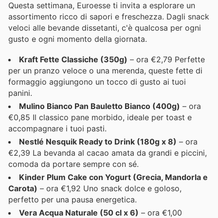
Questa settimana, Euroesse ti invita a esplorare un
assortimento ricco di sapori e freschezza. Dagli snack
veloci alle bevande dissetanti, c'è qualcosa per ogni
gusto e ogni momento della giornata.
Kraft Fette Classiche (350g)
– ora €2,79 Perfette
per un pranzo veloce o una merenda, queste fette di
formaggio aggiungono un tocco di gusto ai tuoi
panini.
Mulino Bianco Pan Bauletto Bianco (400g)
– ora
€0,85 Il classico pane morbido, ideale per toast e
accompagnare i tuoi pasti.
Nestlé Nesquik Ready to Drink (180g x 8)
– ora
€2,39 La bevanda al cacao amata da grandi e piccini,
comoda da portare sempre con sé.
Kinder Plum Cake con Yogurt (Grecia, Mandorla e
Carota)
– ora €1,92 Uno snack dolce e goloso,
perfetto per una pausa energetica.
Vera Acqua Naturale (50 cl x 6)
– ora €1,00