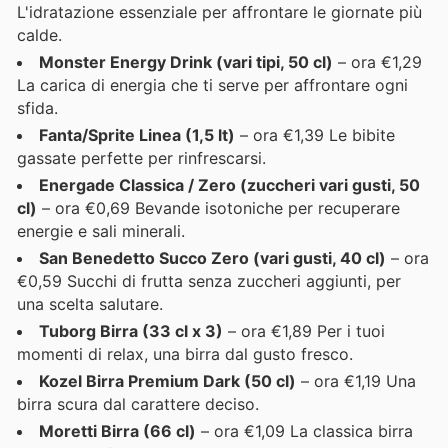
L'idratazione essenziale per affrontare le giornate più
calde.
Monster Energy Drink (vari tipi, 50 cl)
– ora €1,29
La carica di energia che ti serve per affrontare ogni
sfida.
Fanta/Sprite Linea (1,5 lt)
– ora €1,39 Le bibite
gassate perfette per rinfrescarsi.
Energade Classica / Zero (zuccheri vari gusti, 50
cl)
– ora €0,69 Bevande isotoniche per recuperare
energie e sali minerali.
San Benedetto Succo Zero (vari gusti, 40 cl)
– ora
€0,59 Succhi di frutta senza zuccheri aggiunti, per
una scelta salutare.
Tuborg Birra (33 cl x 3)
– ora €1,89 Per i tuoi
momenti di relax, una birra dal gusto fresco.
Kozel Birra Premium Dark (50 cl)
– ora €1,19 Una
birra scura dal carattere deciso.
Moretti Birra (66 cl)
– ora €1,09 La classica birra