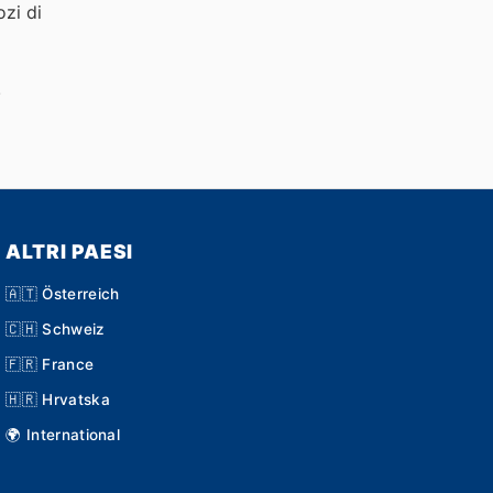
ozi di
!
ALTRI PAESI
🇦🇹 Österreich
🇨🇭 Schweiz
🇫🇷 France
🇭🇷 Hrvatska
🌍 International