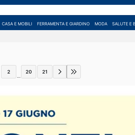
CASA E MOBILI
FERRAMENTA E GIARDINO
MODA
SALUTE E 
2
20
21
...