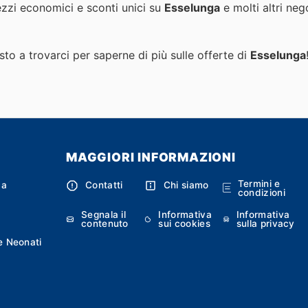
ezzi economici e sconti unici su
Esselunga
e molti altri neg
to a trovarci per saperne di più sulle offerte di
Esselunga
MAGGIORI INFORMAZIONI
Termini e
ca
Contatti
Chi siamo
condizioni
Segnala il
Informativa
Informativa
contenuto
sui cookies
sulla privacy
e Neonati