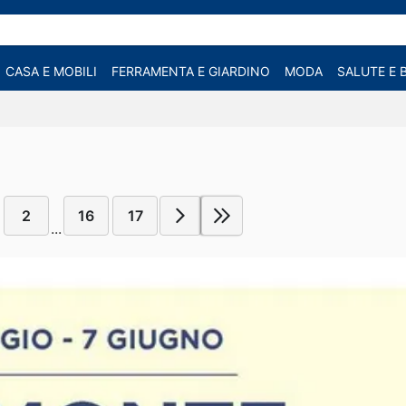
CASA E MOBILI
FERRAMENTA E GIARDINO
MODA
SALUTE E 
2
16
17
...