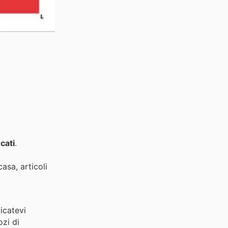
cati
.
asa, articoli
icatevi
ozi di