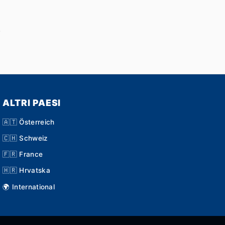
!
ALTRI PAESI
🇦🇹 Österreich
🇨🇭 Schweiz
🇫🇷 France
🇭🇷 Hrvatska
🌍 International