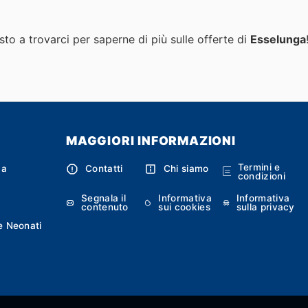
to a trovarci per saperne di più sulle offerte di
Esselunga
MAGGIORI INFORMAZIONI
Termini e
ca
Contatti
Chi siamo
condizioni
Segnala il
Informativa
Informativa
contenuto
sui cookies
sulla privacy
e Neonati