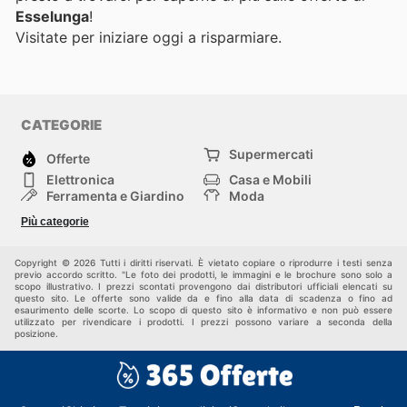
Esselunga
!
Visitate
per iniziare oggi a risparmiare.
CATEGORIE
Supermercati
Offerte
Elettronica
Casa e Mobili
Ferramenta e Giardino
Moda
Salute e Bellezza
Sport e tempo libero
Più categorie
Bambini e Neonati
Animali Domestici
Altri
Copyright © 2026 Tutti i diritti riservati. È vietato copiare o riprodurre i testi senza
previo accordo scritto. "Le foto dei prodotti, le immagini e le brochure sono solo a
scopo illustrativo. I prezzi scontati provengono dai distributori ufficiali elencati su
questo sito. Le offerte sono valide da e fino alla data di scadenza o fino ad
esaurimento delle scorte. Lo scopo di questo sito è informativo e non può essere
utilizzato per rivendicare i prodotti. I prezzi possono variare a seconda della
posizione.