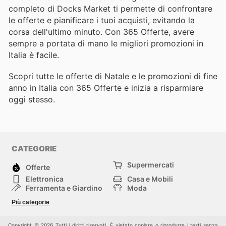
completo di Docks Market ti permette di confrontare
le offerte e pianificare i tuoi acquisti, evitando la
corsa dell'ultimo minuto. Con 365 Offerte, avere
sempre a portata di mano le migliori promozioni in
Italia è facile.
Scopri tutte le offerte di Natale e le promozioni di fine
anno in Italia con 365 Offerte e inizia a risparmiare
oggi stesso.
CATEGORIE
Supermercati
Offerte
Elettronica
Casa e Mobili
Ferramenta e Giardino
Moda
Salute e Bellezza
Sport e tempo libero
Più categorie
Bambini e Neonati
Animali Domestici
Altri
Copyright © 2026 Tutti i diritti riservati. È vietato copiare o riprodurre i testi senza