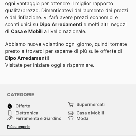
ogni vantaggio per ottenere il miglior rapporto
qualità/prezzo. Dimenticatevi dell'aumento dei prezzi
e dell'inflazione.
vi farà avere prezzi economici e
sconti unici su
Dipo Arredamenti
e molti altri negozi
di
Casa e Mobili
a livello nazionale.
Abbiamo nuove volantino ogni giorno, quindi tornate
presto a trovarci per saperne di più sulle offerte di
Dipo Arredamenti
!
Visitate
per iniziare oggi a risparmiare.
CATEGORIE
Supermercati
Offerte
Elettronica
Casa e Mobili
Ferramenta e Giardino
Moda
Salute e Bellezza
Sport e tempo libero
Più categorie
Bambini e Neonati
Animali Domestici
Altri