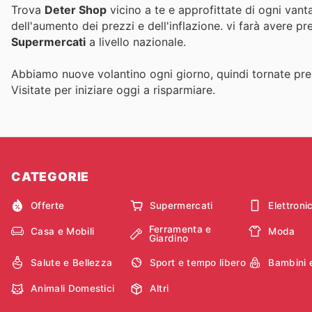
Trova
Deter Shop
vicino a te e approfittate di ogni vant
dell'aumento dei prezzi e dell'inflazione.
vi farà avere pr
Supermercati
a livello nazionale.
Abbiamo nuove volantino ogni giorno, quindi tornate pres
Visitate
per iniziare oggi a risparmiare.
CATEGORIE
Offerte
Supermercati
Elettroni
Ferramenta e
Casa e Mobili
Moda
Giardino
Salute e Bellezza
Sport e tempo libero
Bambini 
Animali Domestici
Altri