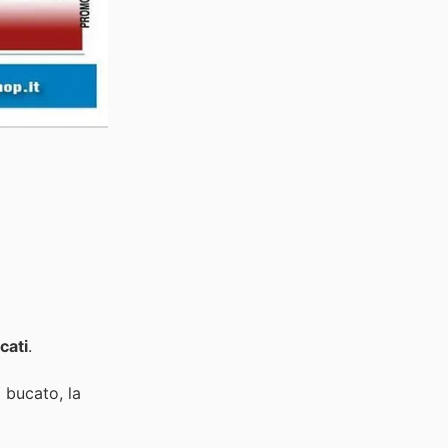
cati
.
l bucato, la