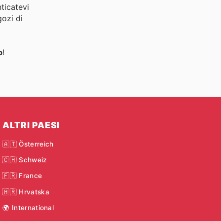
ticatevi
gozi di
p
!
ALTRI PAESI
🇦🇹 Österreich
🇨🇭 Schweiz
🇫🇷 France
🇭🇷 Hrvatska
🌍 International