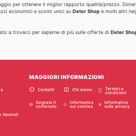
aggio per ottenere il miglior rapporto qualità/prezzo. Dimen
ezzi economici e sconti unici su
Deter Shop
e molti altri ne
to a trovarci per saperne di più sulle offerte di
Deter Sho
MAGGIORI INFORMAZIONI
Termini e
ca
Contatti
Chi siamo
condizioni
Segnala il
Informativa
Informativa
contenuto
sui cookies
sulla privacy
e Neonati