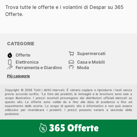
Trova tutte le offerte e i volantini di Despar su 365
Offerte.
CATEGORIE
Supermercati
Offerte
Elettronica
Casa e Mobili
Ferramenta e Giardino
Moda
Salute e Bellezza
Sport e tempo libero
Più categorie
Bambini e Neonati
Animali Domestici
Altri
Copyright © 2026 Tutti i diritti riservati. È vietato copiare o riprodurre i testi senza
previo accordo scritto. "Le foto dei prodotti, le immagini e le brochure sono solo a
scopo illustrativo. I prezzi scontati provengono dai distributori ufficiali elencati su
questo sito. Le offerte sono valide da e fino alla data di scadenza o fino ad
esaurimento delle scorte. Lo scopo di questo sito è informativo e non può essere
utilizzato per rivendicare i prodotti. I prezzi possono variare a seconda della
posizione.