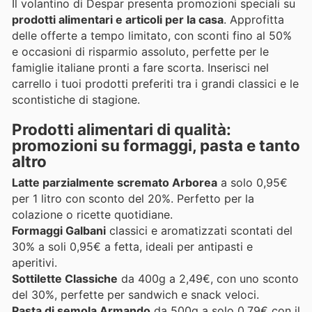
Il volantino di Despar presenta promozioni speciali su
prodotti alimentari e articoli per la casa
. Approfitta
delle offerte a tempo limitato, con sconti fino al 50%
e occasioni di risparmio assoluto, perfette per le
famiglie italiane pronti a fare scorta. Inserisci nel
carrello i tuoi prodotti preferiti tra i grandi classici e le
scontistiche di stagione.
Prodotti alimentari di qualità:
promozioni su formaggi, pasta e tanto
altro
Latte parzialmente scremato Arborea
a solo 0,95€
per 1 litro con sconto del 20%. Perfetto per la
colazione o ricette quotidiane.
Formaggi Galbani
classici e aromatizzati scontati del
30% a soli 0,95€ a fetta, ideali per antipasti e
aperitivi.
Sottilette Classiche
da 400g a 2,49€, con uno sconto
del 30%, perfette per sandwich e snack veloci.
Pasta di semola Armando
da 500g a solo 0,79€ con il