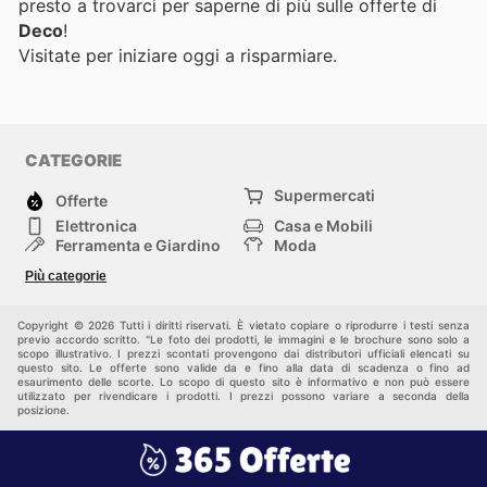
presto a trovarci per saperne di più sulle offerte di
Deco
!
Visitate
per iniziare oggi a risparmiare.
CATEGORIE
Supermercati
Offerte
Elettronica
Casa e Mobili
Ferramenta e Giardino
Moda
Salute e Bellezza
Sport e tempo libero
Più categorie
Bambini e Neonati
Animali Domestici
Altri
Copyright © 2026 Tutti i diritti riservati. È vietato copiare o riprodurre i testi senza
previo accordo scritto. "Le foto dei prodotti, le immagini e le brochure sono solo a
scopo illustrativo. I prezzi scontati provengono dai distributori ufficiali elencati su
questo sito. Le offerte sono valide da e fino alla data di scadenza o fino ad
esaurimento delle scorte. Lo scopo di questo sito è informativo e non può essere
utilizzato per rivendicare i prodotti. I prezzi possono variare a seconda della
posizione.