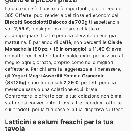
La colazione è il pasto più importante, e con Deco e
365 Offerte, puoi renderla deliziosa ed economica! I
Biscotti Gocciolotti Balocco da 700g
ti aspettano a
soli
2,59 €
, ideali per inzuppare nel latte o
accompagnare il caffè per una sferzata di energia
mattutina. E parlando di caffè, non perderti le
Cialde
Monachella (80 pz + 15 in omaggio)
a
11,49 €
: avrai
un caffè eccellente e tante cialde extra per iniziare al
meglio ogni giornata, proprio come nelle migliori
caffetterie. Per chi ama la leggerezza e il benessere,
gli
Yogurt Magri Assortiti Yomo o Granarolo
(8x125g)
sono tuoi a soli
2,29 €
, perfetti per una
merenda sana o una colazione equilibrata.
Confrontare le offerte per la tua colazione non è mai
stato così conveniente! Trova altre incredibili offerte
sui prodotti per la tua casa e la tua dispensa su Deco.
Latticini e salumi freschi per la tua
tavola