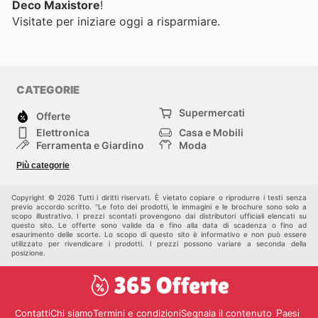
Deco Maxistore
!
Visitate
per iniziare oggi a risparmiare.
CATEGORIE
Supermercati
Offerte
Elettronica
Casa e Mobili
Ferramenta e Giardino
Moda
Salute e Bellezza
Sport e tempo libero
Più categorie
Bambini e Neonati
Animali Domestici
Altri
Copyright © 2026 Tutti i diritti riservati. È vietato copiare o riprodurre i testi senza
previo accordo scritto. "Le foto dei prodotti, le immagini e le brochure sono solo a
scopo illustrativo. I prezzi scontati provengono dai distributori ufficiali elencati su
questo sito. Le offerte sono valide da e fino alla data di scadenza o fino ad
esaurimento delle scorte. Lo scopo di questo sito è informativo e non può essere
utilizzato per rivendicare i prodotti. I prezzi possono variare a seconda della
posizione.
Contatti
Chi siamo
Termini e condizioni
Segnala il contenuto
Paesi