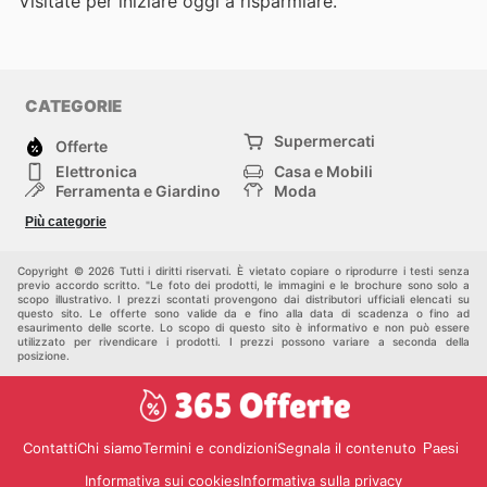
Visitate
per iniziare oggi a risparmiare.
CATEGORIE
Supermercati
Offerte
Elettronica
Casa e Mobili
Ferramenta e Giardino
Moda
Salute e Bellezza
Sport e tempo libero
Più categorie
Bambini e Neonati
Animali Domestici
Altri
Copyright © 2026 Tutti i diritti riservati. È vietato copiare o riprodurre i testi senza
previo accordo scritto. "Le foto dei prodotti, le immagini e le brochure sono solo a
scopo illustrativo. I prezzi scontati provengono dai distributori ufficiali elencati su
questo sito. Le offerte sono valide da e fino alla data di scadenza o fino ad
esaurimento delle scorte. Lo scopo di questo sito è informativo e non può essere
utilizzato per rivendicare i prodotti. I prezzi possono variare a seconda della
posizione.
Contatti
Chi siamo
Termini e condizioni
Segnala il contenuto
Paesi
Informativa sui cookies
Informativa sulla privacy