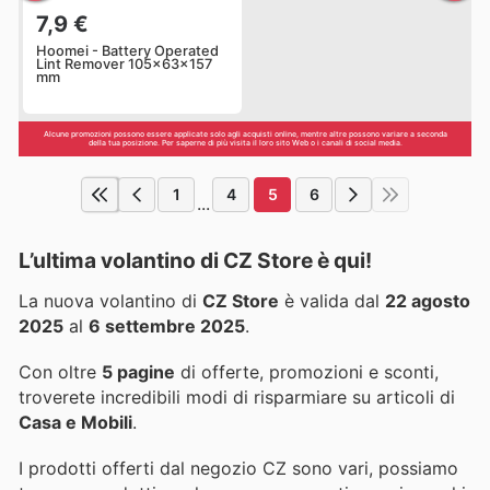
7,9 €
Hoomei - Battery Operated
Lint Remover 105x63x157
mm
Alcune promozioni possono essere applicate solo agli acquisti online, mentre altre possono variare a seconda
della tua posizione. Per saperne di più visita il loro sito Web o i canali di social media.
1
4
5
6
...
L’ultima volantino di CZ Store è qui!
La nuova volantino di
CZ Store
è valida dal
22 agosto
2025
al
6 settembre 2025
.
Con oltre
5 pagine
di offerte, promozioni e sconti,
troverete incredibili modi di risparmiare su articoli di
Casa e Mobili
.
I prodotti offerti dal negozio CZ sono vari, possiamo