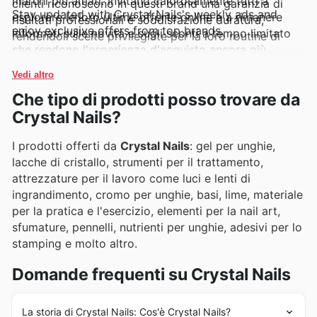
marchi più amati. Invitano calorosamente tutti a
clienti riconoscono in questi brand una garanzia di
Stay updated with Crystal Nails's weekly ads and
esplorare le loro ultime offerte online e a rimanere
risultati professionali e soddisfazione duratura,
enjoy exclusive offers from top brands.
informati sulle novità e sugli sconti a tempo limitato
rendendoli scelte privilegiate per la loro routine di
che rendono l'esperienza d'acquisto ancora più
bellezza.
gratificante.
Vedi altro
Che tipo di prodotti posso trovare da
Crystal Nails?
I prodotti offerti da
Crystal Nails
: gel per unghie,
lacche di cristallo, strumenti per il trattamento,
attrezzature per il lavoro come luci e lenti di
ingrandimento, cromo per unghie, basi, lime, materiale
per la pratica e l'esercizio, elementi per la nail art,
sfumature, pennelli, nutrienti per unghie, adesivi per lo
stamping e molto altro.
Domande frequenti su Crystal Nails
La storia di Crystal Nails: Cos'è Crystal Nails?