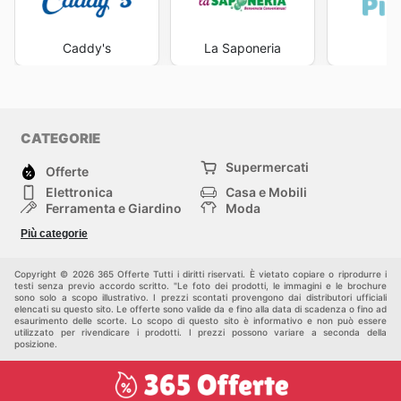
Caddy's
La Saponeria
Pi
CATEGORIE
Supermercati
Offerte
Elettronica
Casa e Mobili
Ferramenta e Giardino
Moda
Salute e Bellezza
Sport e tempo libero
Più categorie
Bambini e Neonati
Animali Domestici
Altri
Copyright © 2026 365 Offerte Tutti i diritti riservati. È vietato copiare o riprodurre i
testi senza previo accordo scritto. "Le foto dei prodotti, le immagini e le brochure
sono solo a scopo illustrativo. I prezzi scontati provengono dai distributori ufficiali
elencati su questo sito. Le offerte sono valide da e fino alla data di scadenza o fino ad
esaurimento delle scorte. Lo scopo di questo sito è informativo e non può essere
utilizzato per rivendicare i prodotti. I prezzi possono variare a seconda della
posizione.