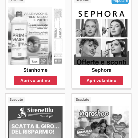
Scaduto
Scaduto
Popolare
Stanhome
Sephora
Apri volantino
Apri volantino
Scaduto
Scaduto