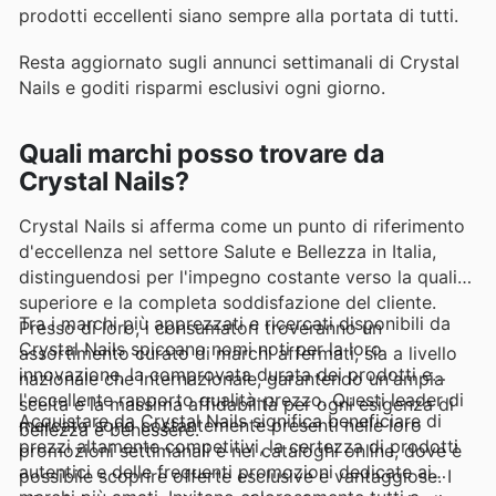
prodotti eccellenti siano sempre alla portata di tutti.
Resta aggiornato sugli annunci settimanali di Crystal
Nails e goditi risparmi esclusivi ogni giorno.
Quali marchi posso trovare da
Crystal Nails?
Crystal Nails si afferma come un punto di riferimento
d'eccellenza nel settore Salute e Bellezza in Italia,
distinguendosi per l'impegno costante verso la qualità
superiore e la completa soddisfazione del cliente.
Tra i marchi più apprezzati e ricercati disponibili da
Presso di loro, i consumatori troveranno un
Crystal Nails spiccano nomi noti per la loro
assortimento curato di marchi affermati, sia a livello
innovazione, la comprovata durata dei prodotti e
nazionale che internazionale, garantendo un'ampia
l'eccellente rapporto qualità-prezzo. Questi leader di
scelta e la massima affidabilità per ogni esigenza di
Acquistare da Crystal Nails significa beneficiare di
mercato sono costantemente presenti nelle loro
bellezza e benessere.
prezzi altamente competitivi, la certezza di prodotti
promozioni settimanali e nei cataloghi online, dove è
autentici e delle frequenti promozioni dedicate ai
possibile scoprire offerte esclusive e vantaggiose. I